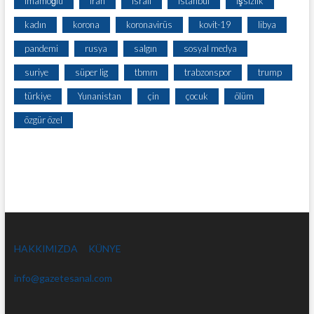
imamoğlu
iran
israil
istanbul
işsizlik
kadın
korona
koronavirüs
kovit-19
libya
pandemi
rusya
salgın
sosyal medya
suriye
süper lig
tbmm
trabzonspor
trump
türkiye
Yunanistan
çin
çocuk
ölüm
özgür özel
HAKKIMIZDA
KÜNYE
info@gazetesanal.com