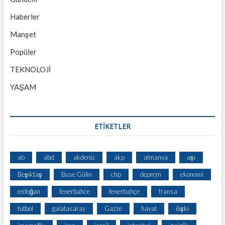
Haberler
Manşet
Popüler
TEKNOLOJİ
YAŞAM
ETİKETLER
ab
abd
akdeniz
akp
almanya
aşı
Beşiktaş
Buse Gülin
chp
deprem
ekonomi
erdoğan
fenerbahce
fenerbahçe
fransa
futbol
galatasaray
Gazze
hayat
ilişki