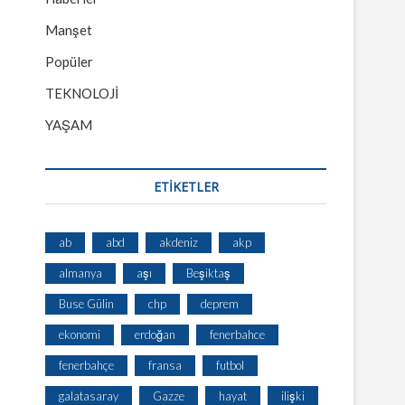
Manşet
Popüler
TEKNOLOJİ
YAŞAM
ETİKETLER
ab
abd
akdeniz
akp
almanya
aşı
Beşiktaş
Buse Gülin
chp
deprem
ekonomi
erdoğan
fenerbahce
fenerbahçe
fransa
futbol
galatasaray
Gazze
hayat
ilişki