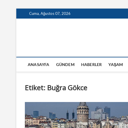
Skip
Cuma, Ağustos 07, 2026
to
content
GazeteSanal
ANASAYFA
GÜNDEM
HABERLER
YAŞAM
Etiket:
Buğra Gökce