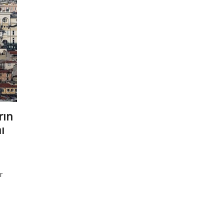
rın
ı
r