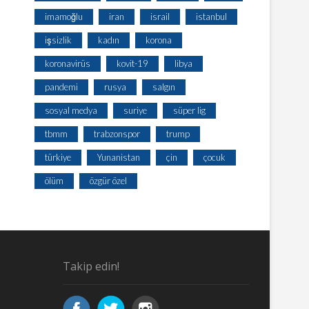
imamoğlu
iran
israil
istanbul
işsizlik
kadın
korona
koronavirüs
kovit-19
libya
pandemi
rusya
salgın
sosyal medya
suriye
süper lig
tbmm
trabzonspor
trump
türkiye
Yunanistan
çin
çocuk
ölüm
özgür özel
Takip edin!