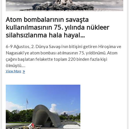
Atom bombalarının savaşta
kullanılmasının 75. yılında nükleer
silahsızlanma hala hayal…
6-9 Ağustos, 2. Dünya Savaşı’nın bitişini getiren Hiroşima ve
Nagasaki’ye atom bombası atılmasının 75. yıldönümü. Atom
çağını başlatan felakette toplam 220 binden fazla kişi
ölmüştü.…
Atom
View More
bombalarının
savaşta
kullanılmasının
75.
yılında
nükleer
silahsızlanma
hala
hayal…