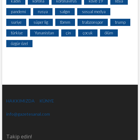
kadın
korona
koronavirüs
kovit-19
libya
pandemi
rusya
salgın
sosyal medya
suriye
süper lig
tbmm
trabzonspor
trump
türkiye
Yunanistan
çin
çocuk
ölüm
özgür özel
HAKKIMIZDA
KÜNYE
info@gazetesanal.com
Takip edin!