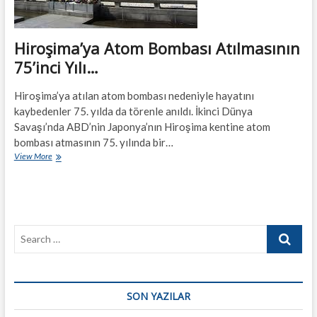
Hiroşima’ya Atom Bombası Atılmasının
75’inci Yılı…
Hiroşima’ya atılan atom bombası nedeniyle hayatını
kaybedenler 75. yılda da törenle anıldı. İkinci Dünya
Savaşı’nda ABD’nin Japonya’nın Hiroşima kentine atom
bombası atmasının 75. yılında bir…
Hiroşima’ya
View More
Atom
Bombası
Atılmasının
75’inci
Yılı…
Search
…
SON YAZILAR