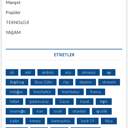
Manşet
Popüler
TEKNOLOJİ
YAŞAM
ETİKETLER
ab
abd
akdeniz
akp
almanya
aşı
Beşiktaş
Buse Gülin
chp
deprem
ekonomi
erdoğan
fenerbahce
fenerbahçe
fransa
futbol
galatasaray
Gazze
hayat
ilişki
imamoğlu
iran
israil
istanbul
işsizlik
kadın
korona
koronavirüs
kovit-19
libya