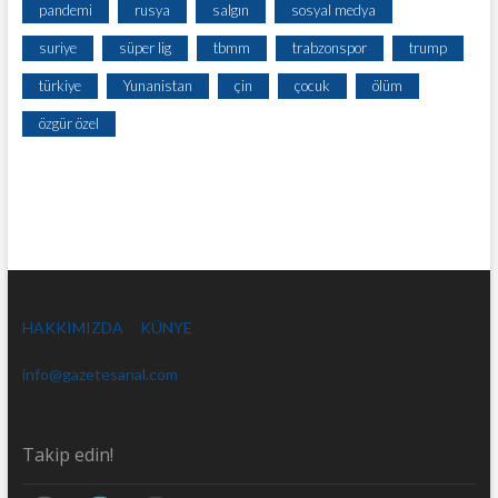
pandemi
rusya
salgın
sosyal medya
suriye
süper lig
tbmm
trabzonspor
trump
türkiye
Yunanistan
çin
çocuk
ölüm
özgür özel
HAKKIMIZDA
KÜNYE
info@gazetesanal.com
Takip edin!