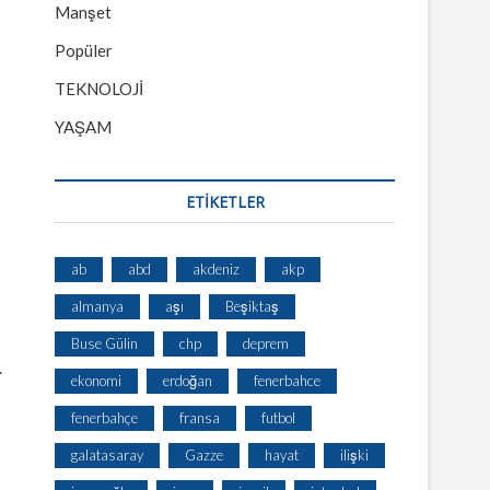
Manşet
Popüler
TEKNOLOJİ
YAŞAM
ETİKETLER
ab
abd
akdeniz
akp
almanya
aşı
Beşiktaş
Buse Gülin
chp
deprem
.
ekonomi
erdoğan
fenerbahce
fenerbahçe
fransa
futbol
galatasaray
Gazze
hayat
ilişki