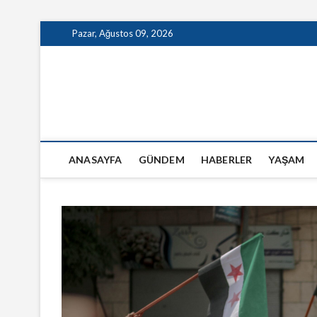
Skip
Pazar, Ağustos 09, 2026
to
content
GazeteSanal
ANASAYFA
GÜNDEM
HABERLER
YAŞAM