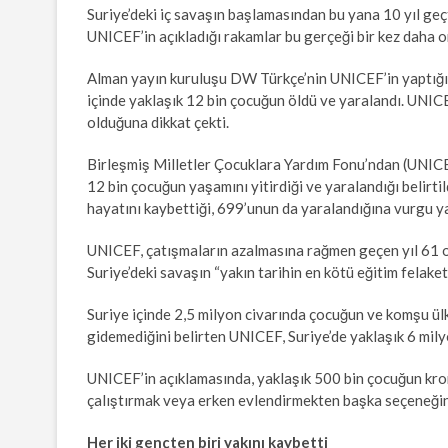
Suriye’deki iç savaşın başlamasından bu yana 10 yıl geçt
UNICEF’in açıkladığı rakamlar bu gerçeği bir kez daha 
Alman yayın kuruluşu DW Türkçe’nin UNICEF’in yaptığı a
içinde yaklaşık 12 bin çocuğun öldü ve yaralandı. UNIC
olduğuna dikkat çekti.
Birleşmiş Milletler Çocuklara Yardım Fonu’ndan (UNICEF
12 bin çocuğun yaşamını yitirdiği ve yaralandığı belirt
hayatını kaybettiği, 699’unun da yaralandığına vurgu ya
UNICEF, çatışmaların azalmasına rağmen geçen yıl 61 oku
Suriye’deki savaşın “yakın tarihin en kötü eğitim felaket
Suriye içinde 2,5 milyon civarında çocuğun ve komşu ü
gidemediğini belirten UNICEF, Suriye’de yaklaşık 6 mi
UNICEF’in açıklamasında, yaklaşık 500 bin çocuğun kroni
çalıştırmak veya erken evlendirmekten başka seçeneğini
Her iki gençten biri yakını kaybetti