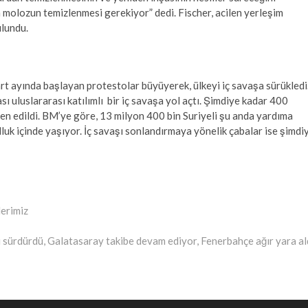
ton molozun temizlenmesi gerekiyor” dedi. Fischer, acilen yerleşim
ulundu.
t ayında başlayan protestolar büyüyerek, ülkeyi iç savaşa sürükledi
ı uluslararası katılımlı bir iç savaşa yol açtı. Şimdiye kadar 400
den edildi. BM’ye göre, 13 milyon 400 bin Suriyeli şu anda yardıma
lluk içinde yaşıyor. İç savaşı sonlandırmaya yönelik çabalar ise şimdi
lerimiz
ni sürdürdü, Galatasaray takibe devam ediyor, Fenerbahçe ağır yara al