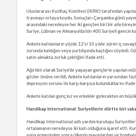
Uluslararası Kızılhaç Komitesi (IKRK) tarafından yapıla
travmayı ortaya koydu. Sonuçları Çarşamba günü yayım
arasındaki neredeyse her iki gençten biri bir aile birey
Suriye, Lübnan ve Almanya’da bin 400 Suriyeli gencin kat
Ankete katılanların yüzde 12’si 10 yıldır süren iç savaşt
zorunda kaldığını veya yurtdışında kaçtığını söyledi. G
satın almakta zorluk çektiğini ifade etti.
Ağırlıklı olarak Suriye’de yaşayan gençlerle yapılan mü
gözler önüne serildi. Ankete katılanların yarısından faz
depresyon sorunu ile karşı karşıya bulunduklarını ifade 
Ankete katılan genç kız ve erkekler gelecekten en büyük 
Handikap International: Suriyelilerin dörtte biri saka
Handikap International adlı yardım kuruluşu Suriyelileri
ortalamanın neredeyse iki katı olduğuna işaret etti. Ku
sona ermesinden sonra ülkenin mayınlardan ve bombalar