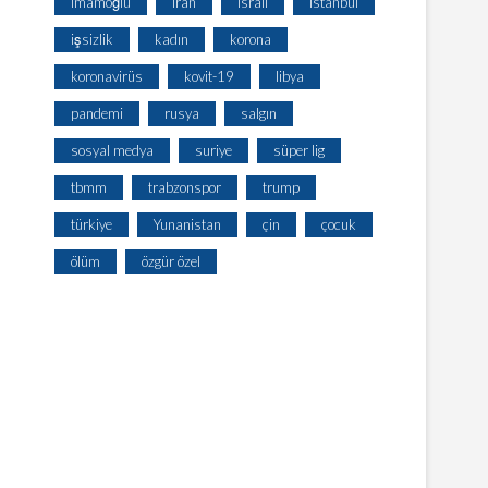
imamoğlu
iran
israil
istanbul
işsizlik
kadın
korona
koronavirüs
kovit-19
libya
pandemi
rusya
salgın
sosyal medya
suriye
süper lig
tbmm
trabzonspor
trump
türkiye
Yunanistan
çin
çocuk
ölüm
özgür özel