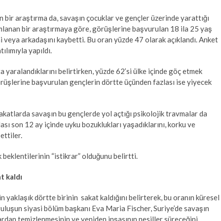
n bir araştırma da, savaşın çocuklar ve gençler üzerinde yarattığı
lanan bir araştırmaya göre, görüşlerine başvurulan 18 ila 25 yaş
ini veya arkadaşını kaybetti. Bu oran yüzde 47 olarak açıklandı. Anket
ılımıyla yapıldı.
a yaralandıklarını belirtirken, yüzde 62’si ülke içinde göç etmek
örüşlerine başvurulan gençlerin dörtte üçünden fazlası ise yiyecek
lakatlarda savaşın bu gençlerde yol açtığı psikolojik travmalar da
lası son 12 ay içinde uyku bozuklukları yaşadıklarını, korku ve
ettiler.
beklentilerinin “istikrar” olduğunu belirtti.
t kaldı
n yaklaşık dörtte birinin sakat kaldığını belirterek, bu oranın küresel
ruluşun siyasi bölüm başkanı Eva Maria Fischer, Suriye’de savaşın
dan temizlenmesinin ve yeniden inşasının nesiller süreceğini