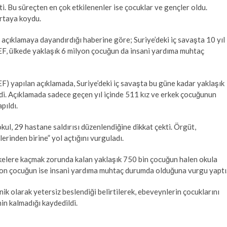
i. Bu süreçten en çok etkilenenler ise çocuklar ve gençler oldu.
ortaya koydu.
çıklamaya dayandırdığı haberine göre; Suriye’deki iç savaşta 10 yıl
EF, ülkede yaklaşık 6 milyon çocuğun da insani yardıma muhtaç
) yapılan açıklamada, Suriye’deki iç savaşta bu güne kadar yaklaşık
ildi. Açıklamada sadece geçen yıl içinde 511 kız ve erkek çocuğunun
pıldı.
l, 29 hastane saldırısı düzenlendiğine dikkat çekti. Örgüt,
lerinden birine” yol açtığını vurguladı.
lkelere kaçmak zorunda kalan yaklaşık 750 bin çocuğun halen okula
lyon çocuğun ise insani yardıma muhtaç durumda olduğuna vurgu yaptı
k olarak yetersiz beslendiği belirtilerek, ebeveynlerin çocuklarını
n kalmadığı kaydedildi.