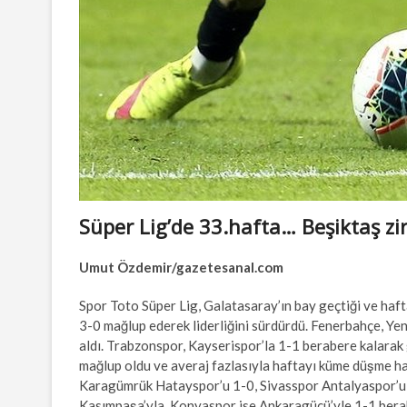
Süper Lig’de 33.hafta… Beşiktaş z
Umut Özdemir/gazetesanal.com
Spor Toto Süper Lig, Galatasaray’ın bay geçtiği ve haf
3-0 mağlup ederek liderliğini sürdürdü. Fenerbahçe, Ye
aldı. Trabzonspor, Kayserispor’la 1-1 berabere kalarak 
mağlup oldu ve averaj fazlasıyla haftayı küme düşme ha
Karagümrük Hatayspor’u 1-0, Sivasspor Antalyaspor’u 4
Kasımpaşa’yla, Konyaspor ise Ankaragücü’yle 1-1 berab