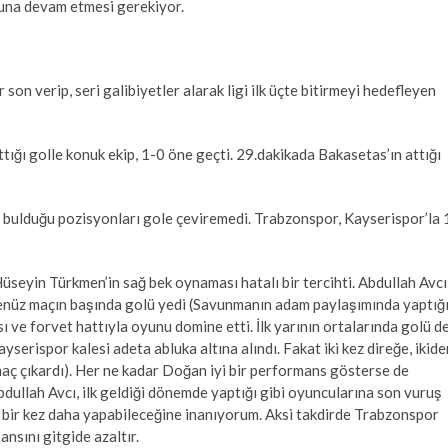
una devam etmesi gerekiyor.
on verip, seri galibiyetler alarak ligi ilk üçte bitirmeyi hedefleyen
tığı golle konuk ekip, 1-0 öne geçti. 29.dakikada Bakasetas’ın attığı
ip, bulduğu pozisyonları gole çeviremedi. Trabzonspor, Kayserispor’la 
üseyin Türkmen’in sağ bek oynaması hatalı bir tercihti. Abdullah Avcı
 henüz maçın başında golü yedi (Savunmanın adam paylaşımında yaptığ
 ve forvet hattıyla oyunu domine etti. İlk yarının ortalarında golü d
ayserispor kalesi adeta abluka altına alındı. Fakat iki kez direğe, ikide
 maç çıkardı). Her ne kadar Doğan iyi bir performans gösterse de
dullah Avcı, ilk geldiği dönemde yaptığı gibi oyuncularına son vuruş
u bir kez daha yapabileceğine inanıyorum. Aksi takdirde Trabzonspor
nsını gitgide azaltır.