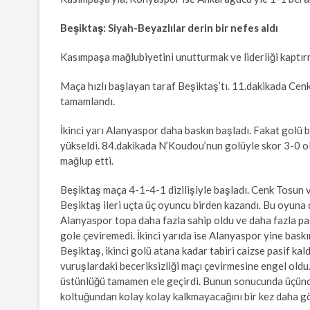
Beşiktaş: Siyah-Beyazlılar derin bir nefes aldı
Kasımpaşa mağlubiyetini unutturmak ve liderliği kaptır
Maça hızlı başlayan taraf Beşiktaş’tı. 11.dakikada Cenk T
tamamlandı.
İkinci yarı Alanyaspor daha baskın başladı. Fakat golü b
yükseldi. 84.dakikada N’Koudou’nun golüyle skor 3-0 o
mağlup etti.
Beşiktaş maça 4-1-4-1 dizilişiyle başladı. Cenk Tosun 
Beşiktaş ileri uçta üç oyuncu birden kazandı. Bu oyuna 
Alanyaspor topa daha fazla sahip oldu ve daha fazla pa
gole çeviremedi. İkinci yarıda ise Alanyaspor yine bask
Beşiktaş, ikinci golü atana kadar tabiri caizse pasif kal
vuruşlardaki beceriksizliği maçı çevirmesine engel oldu
üstünlüğü tamamen ele geçirdi. Bunun sonucunda üçüncü g
koltuğundan kolay kolay kalkmayacağını bir kez daha gö