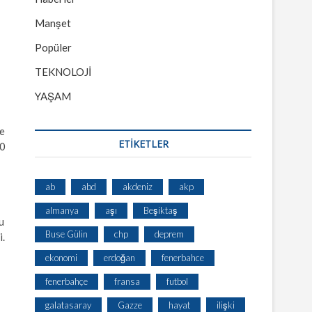
Manşet
Popüler
TEKNOLOJİ
YAŞAM
ye
ETİKETLER
-0
ab
abd
akdeniz
akp
almanya
aşı
Beşiktaş
u
Buse Gülin
chp
deprem
i.
ekonomi
erdoğan
fenerbahce
fenerbahçe
fransa
futbol
galatasaray
Gazze
hayat
ilişki