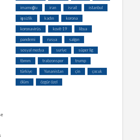
imamoğlu
iran
israil
istanbul
işsizlik
kadın
korona
koronavirüs
kovit-19
libya
pandemi
rusya
salgın
sosyal medya
suriye
süper lig
tbmm
trabzonspor
trump
türkiye
Yunanistan
çin
çocuk
ölüm
özgür özel
se
s