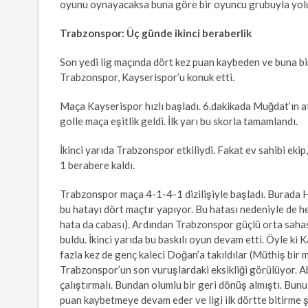
oyunu oynayacaksa buna göre bir oyuncu grubuyla yol
Trabzonspor: Üç günde ikinci beraberlik
Son yedi lig maçında dört kez puan kaybeden ve buna bir s
Trabzonspor, Kayserispor’u konuk etti.
Maça Kayserispor hızlı başladı. 6.dakikada Muğdat’ın at
golle maça eşitlik geldi. İlk yarı bu skorla tamamlandı.
İkinci yarıda Trabzonspor etkiliydi. Fakat ev sahibi ek
1 berabere kaldı.
Trabzonspor maça 4-1-4-1 dizilişiyle başladı. Burada H
bu hatayı dört maçtır yapıyor. Bu hatası nedeniyle de
hata da cabası). Ardından Trabzonspor güçlü orta sahası
buldu. İkinci yarıda bu baskılı oyun devam etti. Öyle ki K
fazla kez de genç kaleci Doğan’a takıldılar (Müthiş bir
Trabzonspor’un son vuruşlardaki eksikliği görülüyor. Ab
çalıştırmalı. Bundan olumlu bir geri dönüş almıştı. Bun
puan kaybetmeye devam eder ve ligi ilk dörtte bitirme şa