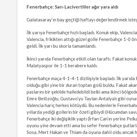
Fenerbahçe: Sarı-Lacivertliler ağır yara aldı
Galatasaray’ın bay geçtiği haftayı değerlendirmek ist
İlk yarıya Fenerbahçe hızlı başladı. Konuk ekip, Valenci
Valencia, frikikten attığı güzel golle Fenerbahçe 1-0 ön
geldi. İlk yarı bu skorla tamamlandı.
İkinci yarıda Fenerbahçe etkili olan taraftı. Fakat konu
Malatyaspor ile 1-1 berabere kaldı.
Fenerbahçe maça 4-1-4-1 dizilişiyle başladı. İlk yarıda
olduğu gibi yine bir duran toptan golü buldu. Fakat akan
paslarını bir şekilde halledebildi belki ama ikinci bölge
Emre Belözoğlu, Gustavo’yu Taylan Antalyalı gibi oynatm
Valencia hariç herkes kötüydü. Bu nedenlerle Fenerbahç
yıllarda yediği gollerin bir özeti gibiydi (Hücumdan sa
Fenerbahçe iki değişiklik yaptı (İrfan Can’ın yerine Pelk
oyunu yine devam etti ama bu sefer Fenerbahçe şutlarla 
Sosa, Mert Hakan ve Thiam da oyuna dahil oldu ancak h