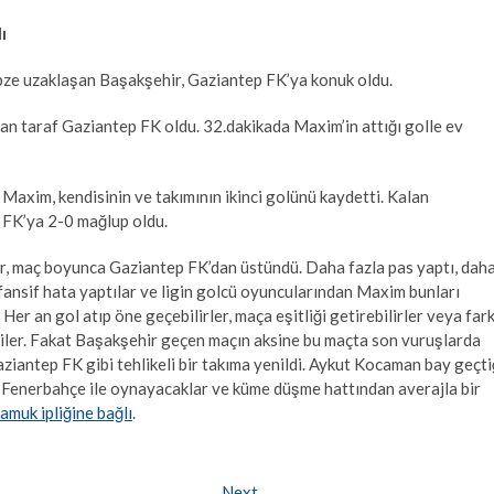
ı
bze uzaklaşan Başakşehir, Gaziantep FK’ya konuk oldu.
ulan taraf Gaziantep FK oldu. 32.dakikada Maxim’in attığı golle ev
a Maxim, kendisinin ve takımının ikinci golünü kaydetti. Kalan
 FK’ya 2-0 mağlup oldu.
ir, maç boyunca Gaziantep FK’dan üstündü. Daha fazla pas yaptı, dah
efansif hata yaptılar ve ligin golcü oyuncularından Maxim bunları
er an gol atıp öne geçebilirler, maça eşitliği getirebilirler veya fark
ğildiler. Fakat Başakşehir geçen maçın aksine bu maçta son vuruşlarda
iantep FK gibi tehlikeli bir takıma yenildi. Aykut Kocaman bay geçti
 Fenerbahçe ile oynayacaklar ve küme düşme hattından averajla bir
amuk ipliğine bağlı
.
Next
Next