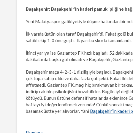
Başakşehir: Başakşehir’in kaderi pamuk ipliğine bağl
Yeni Malatyaspor galibiyetiyle düşme hattından bir ne
İlk yarıda üstün olan taraf Başakşehir’di. Fakat golü b
sahibi ekip 1-0 öne geçti. İlk yarı bu skorla tamamlandı.
İkinci yarıya ise Gaziantep FK hızlı başladı. 52.dakikad
dakikalarda başka gol olmadı ve Başakşehir, Gaziantep
Başakşehir maça 4-2-3-1 dizilişiyle başladı. Başakşeh
çok topa sahip oldu ve daha fazla şut çekti. Fakat iki d
affetmedi. Gaziantep FK, maçı hiç bırakmayan bir takım. H
indirip rakibin psikolojisini bozabilirler. Bugün iyi de
kötüydü. Bunun üstüne defansif hatalar da eklenince Gaz
haftayı iyi değerlendirmek zorunda! Çünkü sonraki maç
basamak üstte yer alıyorlar. Yani
Başakşehir’in kaderi p
Previous
Previous