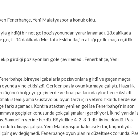
eyen Fenerbahçe, Yeni Malatyaspor’a konuk oldu.
a’yla girdiği bir net gol pozisyonundan yararlanamadı. 18.dakikada
e geçti. 34.dakikada Mustafa Eskihellaç’ın attığı golle maça eşitlik
k ekip girdiği pozisyonları gole çeviremedi. Fenerbahçe, Yeni
 Fenerbahçe, bireysel çabalarla pozisyonlara girdi ve geçen maçta
 oyunda yine etkisizdi. Geriden pasla oyun kurmaya çalıştı. Hazırlık
den üçüncü bölgeye geçişlerde ve final paslarında yine beceriksizdi.
ak istemiş ama Gustavo bu oyun tarzı için yetersiz kaldı. İlerde ise
e farkı açamadı. Kontra ataktan yenilen gol ise Fenerbahçe’nin son
vunmaya geçişler konusunda çok çalışmaları gerekiyor). İkinci yarıda i
as, Samuel’in yerine Ferdi). Böylelikle 4-2-3-1 dizilişine döndü. Pas
etkili olmaya çalıştı. Yeni Malatyaspor kalecisi Ertaç başarılıydı.
içbir şey değişmedi. Fenerbahçe oyun planını düzeltmek zorunda. Pa