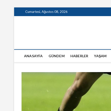
Skip
Cumartesi, Ağustos 08, 2026
to
content
GazeteSanal
ANASAYFA
GÜNDEM
HABERLER
YAŞAM