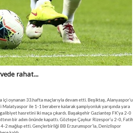
irvede rahat…
ta içi oynanan 33.hafta maçlarıyla devam etti. Beşiktaş, Alanyaspor’u
ni Malatyaspor ile 1-1 berabere kalarak şampiyonluk yarışında yara
galibiyet hasretini iki maça çıkardı. Başakşehir Gaziantep FK’ya 2-0
ttının bir adım önünde kapattı. Göztepe Çaykur Rizespor’u 2-0, Fati
-2 mağlup etti. Gençlerbirliği BB Erzurumspor’la, Denizlispor
ere kaldı.