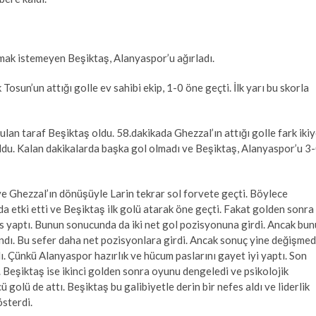
mak istemeyen Beşiktaş, Alanyaspor’u ağırladı.
osun’un attığı golle ev sahibi ekip, 1-0 öne geçti. İlk yarı bu skorla
ulan taraf Beşiktaş oldu. 58.dakikada Ghezzal’ın attığı golle fark iki
ldu. Kalan dakikalarda başka gol olmadı ve Beşiktaş, Alanyaspor’u 3
ve Ghezzal’ın dönüşüyle Larin tekrar sol forvete geçti. Böylece
da etki etti ve Beşiktaş ilk golü atarak öne geçti. Fakat golden sonra
s yaptı. Bunun sonucunda da iki net gol pozisyonuna girdi. Ancak bun
ındı. Bu sefer daha net pozisyonlara girdi. Ancak sonuç yine değişmed
dı. Çünkü Alanyaspor hazırlık ve hücum paslarını gayet iyi yaptı. Son
. Beşiktaş ise ikinci golden sonra oyunu dengeledi ve psikolojik
olü de attı. Beşiktaş bu galibiyetle derin bir nefes aldı ve liderlik
sterdi.