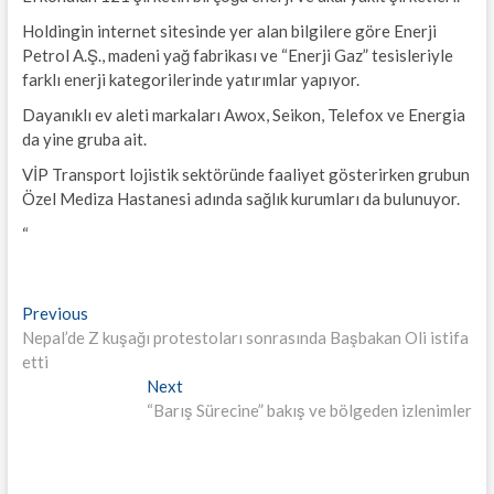
Holdingin internet sitesinde yer alan bilgilere göre Enerji
Petrol A.Ş., madeni yağ fabrikası ve “Enerji Gaz” tesisleriyle
farklı enerji kategorilerinde yatırımlar yapıyor.
Dayanıklı ev aleti markaları Awox, Seikon, Telefox ve Energia
da yine gruba ait.
VİP Transport lojistik sektöründe faaliyet gösterirken grubun
Özel Mediza Hastanesi adında sağlık kurumları da bulunuyor.
“
Yazı
Previous
Previous
post:
Nepal’de Z kuşağı protestoları sonrasında Başbakan Oli istifa
gezinmesi
etti
Next
Next
post:
“Barış Sürecine” bakış ve bölgeden izlenimler