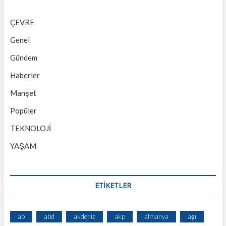
ÇEVRE
Genel
Gündem
Haberler
Manşet
Popüler
TEKNOLOJİ
YAŞAM
ETİKETLER
ab
abd
akdeniz
akp
almanya
aşı