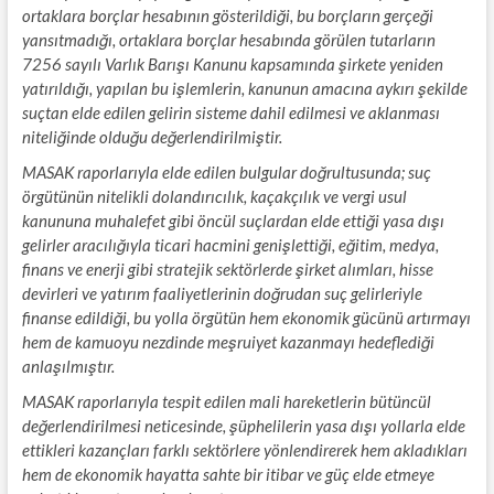
ortaklara borçlar hesabının gösterildiği, bu borçların gerçeği
yansıtmadığı, ortaklara borçlar hesabında görülen tutarların
7256 sayılı Varlık Barışı Kanunu kapsamında şirkete yeniden
yatırıldığı, yapılan bu işlemlerin, kanunun amacına aykırı şekilde
suçtan elde edilen gelirin sisteme dahil edilmesi ve aklanması
niteliğinde olduğu değerlendirilmiştir.
MASAK raporlarıyla elde edilen bulgular doğrultusunda; suç
örgütünün nitelikli dolandırıcılık, kaçakçılık ve vergi usul
kanununa muhalefet gibi öncül suçlardan elde ettiği yasa dışı
gelirler aracılığıyla ticari hacmini genişlettiği, eğitim, medya,
finans ve enerji gibi stratejik sektörlerde şirket alımları, hisse
devirleri ve yatırım faaliyetlerinin doğrudan suç gelirleriyle
finanse edildiği, bu yolla örgütün hem ekonomik gücünü artırmayı
hem de kamuoyu nezdinde meşruiyet kazanmayı hedeflediği
anlaşılmıştır.
MASAK raporlarıyla tespit edilen mali hareketlerin bütüncül
değerlendirilmesi neticesinde, şüphelilerin yasa dışı yollarla elde
ettikleri kazançları farklı sektörlere yönlendirerek hem akladıkları
hem de ekonomik hayatta sahte bir itibar ve güç elde etmeye