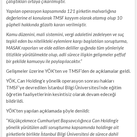
çalıştıkları ortaya çıkarılmıştır.
Yapılan operasyon kapsamında 121 şirketin malvarlığına
değerlerine el konularak TMSF kayyım olarak atamış olup 10
şüpheli hakkında gözaltı kararı verilmiştir.
Kamu düzenini, mali sistemini, vergi adaletini zedeleyen ve suç
teşkil eden bu nitelikteki eylemlere karşı başlatılan soruşturma,
MASAK raporları ve elde edilen deliller ışığında tüm yönleriyle
titizlikle yürütülmekte olup, adli sürece ilişkin gelişmeler şeffaf
bir şekilde kamuoyu ile paylaşılacaktır.”
Gelişmeler üzerine YÖK’ten ve TMSF’den de açıklamalar geldi.
YÖK, Can Holding’e yönelik operasyon sonrası hakları
TMSF’ye devredilen İstanbul Bilgi Üniversitesi’nde eğitim
öğretim faaliyetlerinin kesintisiz olarak devam edeceği
bildirildi.
YÖK’ten yapılan açıklamada şöyle denildi:
“
Küçükçekmece Cumhuriyet Başsavcılığınca Can Holding’e
yönelik yürütülen adli soruşturma kapsamında holdinge ait
şirketlerle birlikte İstanbul Bilgi Üniversitesi de sürece dahil