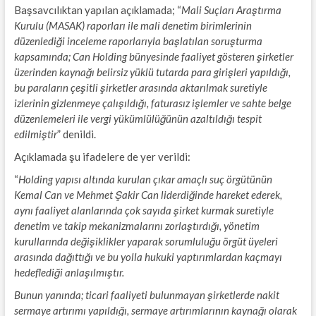
Başsavcılıktan yapılan açıklamada; “
Mali Suçları Araştırma
Kurulu (MASAK) raporları ile mali denetim birimlerinin
düzenlediği inceleme raporlarıyla başlatılan soruşturma
kapsamında; Can Holding bünyesinde faaliyet gösteren şirketler
üzerinden kaynağı belirsiz yüklü tutarda para girişleri yapıldığı,
bu paraların çeşitli şirketler arasında aktarılmak suretiyle
izlerinin gizlenmeye çalışıldığı, faturasız işlemler ve sahte belge
düzenlemeleri ile vergi yükümlülüğünün azaltıldığı tespit
edilmiştir
” denildi.
Açıklamada şu ifadelere de yer verildi:
“
Holding yapısı altında kurulan çıkar amaçlı suç örgütünün
Kemal Can ve Mehmet Şakir Can liderdiğinde hareket ederek,
aynı faaliyet alanlarında çok sayıda şirket kurmak suretiyle
denetim ve takip mekanizmalarını zorlaştırdığı, yönetim
kurullarında değişiklikler yaparak sorumluluğu örgüt üyeleri
arasında dağıttığı ve bu yolla hukuki yaptırımlardan kaçmayı
hedeflediği anlaşılmıştır.
Bunun yanında; ticari faaliyeti bulunmayan şirketlerde nakit
sermaye artırımı yapıldığı, sermaye artırımlarının kaynağı olarak