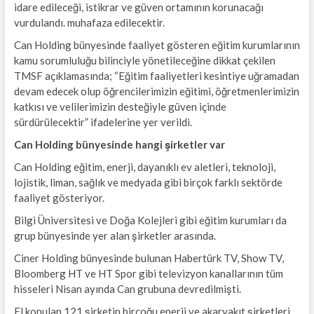
idare edileceği, istikrar ve güven ortamının korunacağı
vurdulandı. muhafaza edilecektir.
Can Holding bünyesinde faaliyet gösteren eğitim kurumlarının
kamu sorumluluğu bilinciyle yönetileceğine dikkat çekilen
TMSF açıklamasında; “Eğitim faaliyetleri kesintiye uğramadan
devam edecek olup öğrencilerimizin eğitimi, öğretmenlerimizin
katkısı ve velilerimizin desteğiyle güven içinde
sürdürülecektir” ifadelerine yer verildi.
Can Holding bünyesinde hangi şirketler var
Can Holding eğitim, enerji, dayanıklı ev aletleri, teknoloji,
lojistik, liman, sağlık ve medyada gibi birçok farklı sektörde
faaliyet gösteriyor.
Bilgi Üniversitesi ve Doğa Kolejleri gibi eğitim kurumları da
grup bünyesinde yer alan şirketler arasında.
Ciner Holding bünyesinde bulunan Habertürk TV, Show TV,
Bloomberg HT ve HT Spor gibi televizyon kanallarının tüm
hisseleri Nisan ayında Can grubuna devredilmişti.
El konulan 121 şirketin birçoğu enerji ve akaryakıt şirketleri.