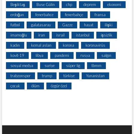
Beşiktaş
Buse Gülin
chp
deprem
ekonomi
erdoğan
fenerbahce
fenerbahçe
fransa
futbol
galatasaray
Gazze
hayat
ilişki
imamoğlu
iran
israil
istanbul
işsizlik
kadın
kemal aslan
korona
koronavirüs
kovit-19
libya
pandemi
rusya
salgın
sosyal medya
suriye
süper lig
tbmm
trabzonspor
trump
türkiye
Yunanistan
çocuk
ölüm
özgür özel