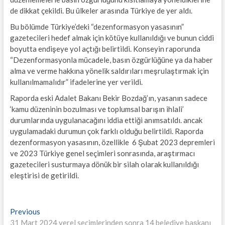
de dikkat çekildi. Bu ülkeler arasında Türkiye de yer aldı.
Bu bölümde Türkiye’deki “dezenformasyon yasasının”
gazetecileri hedef almak için kötüye kullanıldığı ve bunun ciddi
boyutta endişeye yol açtığı belirtildi. Konseyin raporunda
“Dezenformasyonla mücadele, basın özgürlüğüne ya da haber
alma ve verme hakkına yönelik saldırıları meşrulaştırmak için
kullanılmamalıdır” ifadelerine yer verildi.
Raporda eski Adalet Bakanı Bekir Bozdağ’ın, yasanın sadece
‘kamu düzeninin bozulması ve toplumsal barışın ihlali’
durumlarında uygulanacağını iddia ettiği anımsatıldı. ancak
uygulamadaki durumun çok farklı olduğu belirtildi. Raporda
dezenformasyon yasasının, özellikle 6 Şubat 2023 depremleri
ve 2023 Türkiye genel seçimleri sonrasında, araştırmacı
gazetecileri susturmaya dönük bir silah olarak kullanıldığı
eleştirisi de getirildi.
Yazı
Previous
Previous
post:
31 Mart 2024 yerel seçimlerinden sonra 14 belediye başkanı