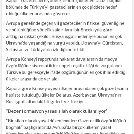
Rapor “Gazetecilere yönelik tehdit, şiddet ve taciz” başlıklı
bölümde de Türkiye’yi gazetecilerin en çok şiddete hedef
olduğu ülkeler arasında gösterdi.
Avrupa genelinde geçen yıl gazetecilerin fiziksel güvenliğine
ve bütünlüğüne yönelik saldırıların bir önceki yıla göre
arttığına dikkat çekildi. Rusya işgali nedeniyle bunun en çok
Ukrayna’da yaşandığına vurgu yapıldı. Ukrayna’yı Gürcistan,
Sırbistan ve Türkiye’nin izlediği belirtildi.
Avrupa Konseyi raporunda hakaret davalarının da medya
özgürlüğüne sistematik bir engel teşkil ettiği de vurgulandı.
Türkiye bu gerekçeyle ifade özgürlüğünün en çok ihlal edildiği
ülkeler arasında de yer aldı.
Rapora göre Konsey üyesi ülkeler arasında en çok gazetecinin
hapiste tutulduğu ülkeler Belarus, Azerbaycan, Ukrayna’nın
Rus işgali altındaki bölgeleri ve Türkiye.
“Dezenformasyon yasası silah olarak kullanılıyor”
“Bir silah olarak yasal düzenlemeler: Gazetecilik özgürlüğünü
boğmak” başlığı altında Avrupa’da birçok ülkenin yasal
düzenlemelerle basın özgürlüğünü kısıtlamaya yöneldiklerine