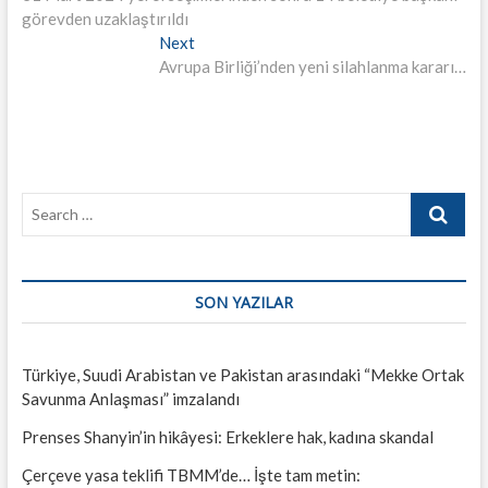
gezinmesi
görevden uzaklaştırıldı
Next
Next
post:
Avrupa Birliği’nden yeni silahlanma kararı…
Search
…
SON YAZILAR
Türkiye, Suudi Arabistan ve Pakistan arasındaki “Mekke Ortak
Savunma Anlaşması” imzalandı
Prenses Shanyin’in hikâyesi: Erkeklere hak, kadına skandal
Çerçeve yasa teklifi TBMM’de… İşte tam metin: