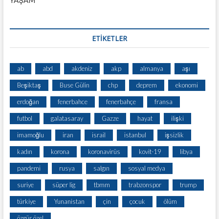
ETİKETLER
ab
abd
akdeniz
akp
almanya
aşı
Beşiktaş
Buse Gülin
chp
deprem
ekonomi
erdoğan
fenerbahce
fenerbahçe
fransa
futbol
galatasaray
Gazze
hayat
ilişki
imamoğlu
iran
israil
istanbul
işsizlik
kadın
korona
koronavirüs
kovit-19
libya
pandemi
rusya
salgın
sosyal medya
suriye
süper lig
tbmm
trabzonspor
trump
türkiye
Yunanistan
çin
çocuk
ölüm
özgür özel