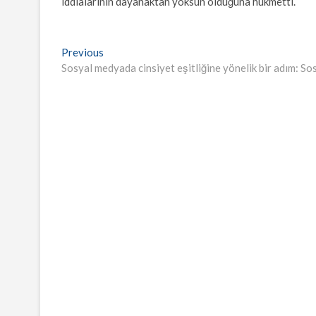
iddialarının dayanaktan yoksun olduğuna hükmetti.
Yazı
Previous
Previous
post:
Sosyal medyada cinsiyet eşitliğine yönelik bir adım: Sos
gezinmesi