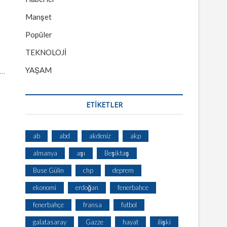
Manşet
Popüler
TEKNOLOJİ
YAŞAM
ı…
ETİKETLER
ab
abd
akdeniz
akp
almanya
aşı
Beşiktaş
Buse Gülin
chp
deprem
ekonomi
erdoğan
fenerbahce
fenerbahçe
fransa
futbol
galatasaray
Gazze
hayat
ilişki