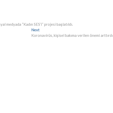
yal medyada “Kadın SES’i’’ projesi başlatıldı.
Next
Next
post:
Koronavirüs, kişisel bakıma verilen önemi arttırd