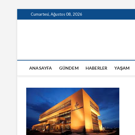
Skip
Cumartesi, Ağustos 08, 2026
to
content
GazeteSanal
ANASAYFA
GÜNDEM
HABERLER
YAŞAM