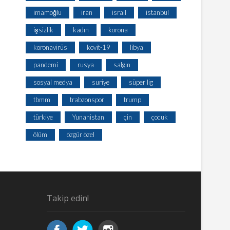
imamoğlu
iran
israil
istanbul
işsizlik
kadın
korona
koronavirüs
kovit-19
libya
pandemi
rusya
salgın
sosyal medya
suriye
süper lig
tbmm
trabzonspor
trump
türkiye
Yunanistan
çin
çocuk
ölüm
özgür özel
Takip edin!