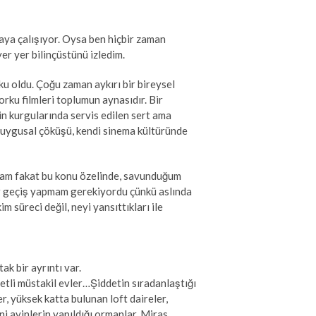
amaya çalışıyor. Oysa ben hiçbir zaman
er yer bilinçüstünü izledim.
u oldu. Çoğu zaman aykırı bir bireysel
rku filmleri toplumun aynasıdır. Bir
nin kurgularında servis edilen sert ama
f duygusal çöküşü, kendi sinema kültüründe
amam fakat bu konu özelinde, savunduğum
ir geçiş yapmam gerekiyordu çünkü aslında
m süreci değil, neyi yansıttıkları ile
ak bir ayrıntı var.
etli müstakil evler…Şiddetin sıradanlaştığı
er, yüksek katta bulunan loft daireler,
ni ayinlerin yapıldığı ormanlar, Miras