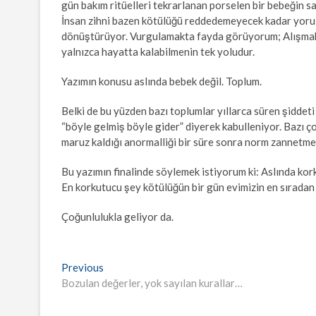
gün bakım ritüelleri tekrarlanan porselen bir bebeğin s
İnsan zihni bazen kötülüğü reddedemeyecek kadar yorul
dönüştürüyor. Vurgulamakta fayda görüyorum; Alışmak
yalnızca hayatta kalabilmenin tek yoludur.
Yazımın konusu aslında bebek değil. Toplum.
Belki de bu yüzden bazı toplumlar yıllarca süren şiddeti s
“böyle gelmiş böyle gider” diyerek kabulleniyor. Bazı ç
maruz kaldığı anormalliği bir süre sonra norm zannetme
Bu yazımın finalinde söylemek istiyorum ki: Aslında kork
En korkutucu şey kötülüğün bir gün evimizin en sıradan 
Çoğunlulukla geliyor da.
Yazı
Previous
Previous
post:
Bozulan değerler, yok sayılan kurallar…
gezinmesi