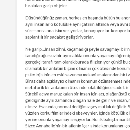
bırakılan garip objeler…
Düşündüğünüz zaman, herkes en başında bütün bu anorm
aynı insanlar o kötülükle aynı çatının altında veya ayn
süre sonra ona isim veriyorlar, konuşuyorlar, koruyorl
saplantılı bir sadakat geliştiriyorlar.
Ne garip…İnsan zihni, kaçamadığı şeyle savaşmayı bir 
tanıdığı uğursuz bir ayrıcalıkla onunla yaşamayı öğreniy
gerçekçi tarafı tam olarak burada filizleniyor çünkü bu
dramatik bir anlatım biçimi olmanın çok ötesinde konum
psikolojisinin en eski savunma mekanizmalarından biri v
Biraz daha açıklayıcı olmanın konunun özümsenmesinde
metaforik bir anlatımın ötesinde, olabildiğince sade b
Sürekli acıya maruz kalan bir insan için acı, olağanüstü
geldiğinde aynı zamanda olağan hâle de gelir ve insan, 
etmez. Esasında, normal dediğimiz şey mutlak değildir. S
yüzden korku filmlerindeki ebeveynler, içinde kötülük o
yerine onunla yaşamayı seçiyorlar. Bu ilk bakışta mant
Sizce Annabelle’nin bir ailenin içerisinde konumlanışı ç