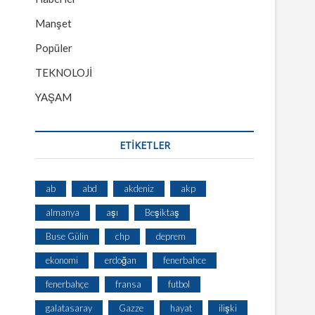
Manşet
Popüler
TEKNOLOJİ
YAŞAM
ETİKETLER
ab
abd
akdeniz
akp
almanya
aşı
Beşiktaş
Buse Gülin
chp
deprem
ekonomi
erdoğan
fenerbahce
fenerbahçe
fransa
futbol
galatasaray
Gazze
hayat
ilişki