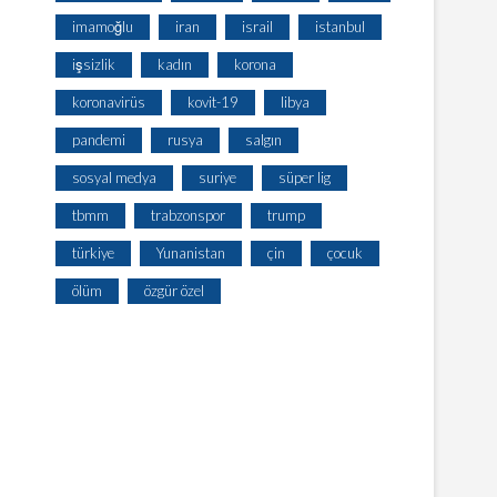
imamoğlu
iran
israil
istanbul
işsizlik
kadın
korona
koronavirüs
kovit-19
libya
pandemi
rusya
salgın
sosyal medya
suriye
süper lig
tbmm
trabzonspor
trump
türkiye
Yunanistan
çin
çocuk
ölüm
özgür özel