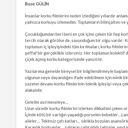
Buse GÜLİN
İnsanlar korku filmlerini neden izlediğimi yıllardır anl
yalnızca korkuyu izlemedim. Toplumların bilinçaltını ve y
Çocukluğumdan beri beni en çok içine çeken tür hep kork
tercih olarak görülse de, savunduğum bir olgu vardır: Ko
toplumun iç işleyişindeki tüm kırılmaları, korku filmleri
şeffaf bir gerçeklikle izlersiniz. Her toplumun kolekti
çiçek açmış korku kategorisinde yansıtılır.
Yazılarıma genelde bireysel bir bilgilendirmeyle başl
olgunun neye dayandığını ifade edebilmem için minik b
yazımın devamı korku filmlerinin teknik işleyişi veya çeki
alakalıdır.
Gelelim asıl meseleye…
Uzun süredir korku filmlerini izlerken dikkatimi çeken ort
İçinde kötü bir varlığın yaşadığı porselen bebekler…Lan
aileler… Tekinsiz çatı katları… sıklıkla bozulan asansörl
Karanlık bodrumlar… ruhların çağırıldığı tahtalar, şeyta