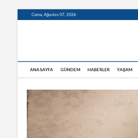
Skip
Cuma, Ağustos 07, 2026
to
content
GazeteSanal
ANASAYFA
GÜNDEM
HABERLER
YAŞAM