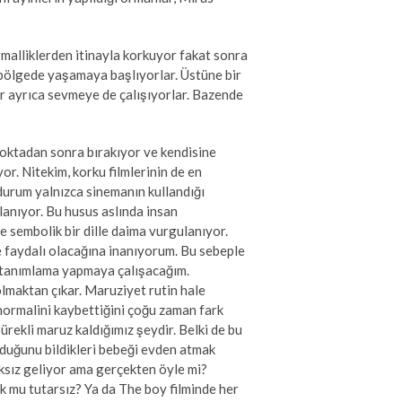
alliklerden itinayla korkuyor fakat sonra
ı bölgede yaşamaya başlıyorlar. Üstüne bir
ar ayrıca sevmeye de çalışıyorlar. Bazende
noktadan sonra bırakıyor ve kendisine
or. Nitekim, korku filmlerinin de en
 durum yalnızca sinemanın kullandığı
lanıyor. Bu husus aslında insan
e sembolik bir dille daima vurgulanıyor.
 faydalı olacağına inanıyorum. Bu sebeple
ir tanımlama yapmaya çalışacağım.
 olmaktan çıkar. Maruziyet rutin hale
normalini kaybettiğini çoğu zaman fark
ürekli maruz kaldığımız şeydir. Belki de bu
lduğunu bildikleri bebeği evden atmak
ıksız geliyor ama gerçekten öyle mi?
ok mu tutarsız? Ya da The boy filminde her