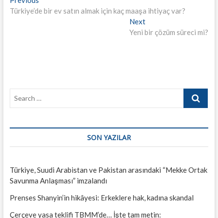
Yazı
post:
Türkiye’de bir ev satın almak için kaç maaşa ihtiyaç var?
gezinmesi
Next
Next
post:
Yeni bir çözüm süreci mi?
Search
…
SON YAZILAR
Türkiye, Suudi Arabistan ve Pakistan arasındaki “Mekke Ortak
Savunma Anlaşması” imzalandı
Prenses Shanyin’in hikâyesi: Erkeklere hak, kadına skandal
Çerçeve yasa teklifi TBMM’de… İşte tam metin: