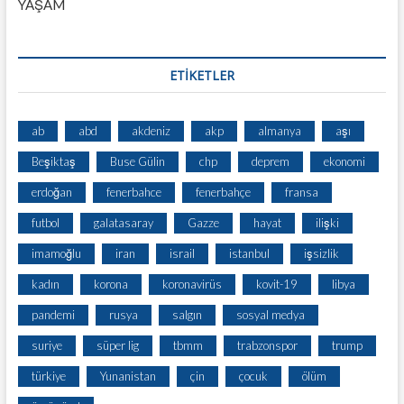
YAŞAM
ETİKETLER
ab
abd
akdeniz
akp
almanya
aşı
Beşiktaş
Buse Gülin
chp
deprem
ekonomi
erdoğan
fenerbahce
fenerbahçe
fransa
futbol
galatasaray
Gazze
hayat
ilişki
imamoğlu
iran
israil
istanbul
işsizlik
kadın
korona
koronavirüs
kovit-19
libya
pandemi
rusya
salgın
sosyal medya
suriye
süper lig
tbmm
trabzonspor
trump
türkiye
Yunanistan
çin
çocuk
ölüm