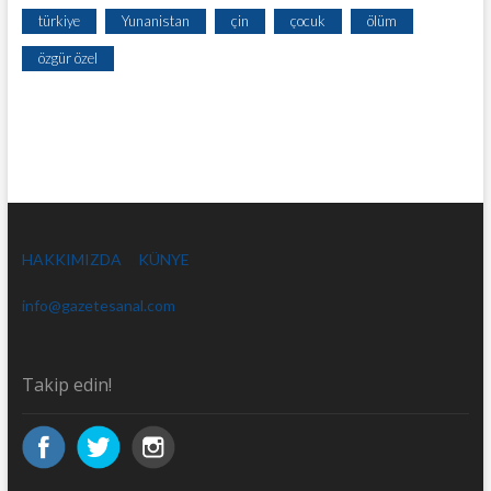
türkiye
Yunanistan
çin
çocuk
ölüm
özgür özel
HAKKIMIZDA
KÜNYE
info@gazetesanal.com
Takip edin!