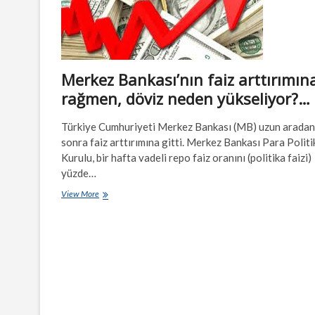
Merkez Bankası’nın faiz arttırımın
rağmen, döviz neden yükseliyor?…
Türkiye Cumhuriyeti Merkez Bankası (MB) uzun aradan
sonra faiz arttırımına gitti. Merkez Bankası Para Politi
Kurulu, bir hafta vadeli repo faiz oranını (politika faizi)
yüzde…
Merkez
View More
Bankası’nın
faiz
arttırımına
rağmen,
döviz
neden
yükseliyor?…