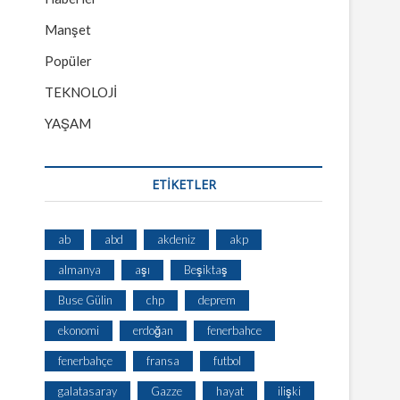
Manşet
Popüler
TEKNOLOJİ
YAŞAM
ETİKETLER
ab
abd
akdeniz
akp
almanya
aşı
Beşiktaş
Buse Gülin
chp
deprem
ekonomi
erdoğan
fenerbahce
fenerbahçe
fransa
futbol
galatasaray
Gazze
hayat
ilişki