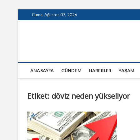
Skip
Cuma, Ağustos 07, 2026
to
content
GazeteSanal
ANASAYFA
GÜNDEM
HABERLER
YAŞAM
Etiket:
döviz neden yükseliyor