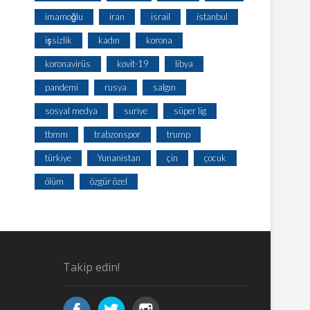
imamoğlu
iran
israil
istanbul
işsizlik
kadın
korona
koronavirüs
kovit-19
libya
pandemi
rusya
salgın
sosyal medya
suriye
süper lig
tbmm
trabzonspor
trump
türkiye
Yunanistan
çin
çocuk
ölüm
özgür özel
Takip edin!