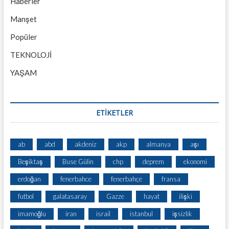
Haberler
Manşet
Popüler
TEKNOLOJİ
YAŞAM
ETİKETLER
ab
abd
akdeniz
akp
almanya
aşı
Beşiktaş
Buse Gülin
chp
deprem
ekonomi
erdoğan
fenerbahce
fenerbahçe
fransa
futbol
galatasaray
Gazze
hayat
ilişki
imamoğlu
iran
israil
istanbul
işsizlik