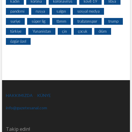
kadın
korona
koronavirüs
kovit-19
libya
pandemi
rusya
salgın
sosyal medya
suriye
süper lig
tbmm
trabzonspor
trump
türkiye
Yunanistan
çin
çocuk
ölüm
özgür özel
HAKKIMIZDA
KÜNYE
info@gazetesanal.com
Takip edin!