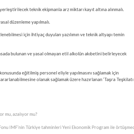
 yerleştirilecek teknik ekipmanla arz miktarı kayıt altına alınmalı.
yasal düzenleme yapılmalı.
lenebilmesi için ihtiyaç duyulan yazılımın ve teknik altyapı temin
asada bulunan ve yasal olmayan etil alkolün akıbetini belirleyecek
 konusunda eğitilmiş personel eliyle yapılmasını sağlamak için
yararlanabilmesine olanak sağlamak üzere hazırlanan ‘Taşra Teşkilatı
yor mu, azalıyor mu?
Fonu IMF’nin Türkiye tahminleri Yeni Ekonomik Program ile örtüşmed