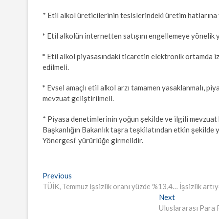
* Etil alkol üreticilerinin tesislerindeki üretim hatlarına
*
Etil alkolün internetten satışını engellemeye yönelik 
*
Etil alkol piyasasındaki ticaretin elektronik ortamda iz
edilmeli.
*
Evsel amaçlı etil alkol arzı tamamen yasaklanmalı, piy
mevzuat geliştirilmeli.
* Piyasa denetimlerinin yoğun şekilde ve ilgili mevzuat
Başkanlığın Bakanlık taşra teşkilatından etkin şekilde 
Yönergesi’ yürürlüğe girmelidir.
Yazı
Previous
Previous
post:
TÜİK, Temmuz işsizlik oranı yüzde %13,4… İşsizlik artı
gezinmesi
Next
Next
post:
Uluslararası Para 