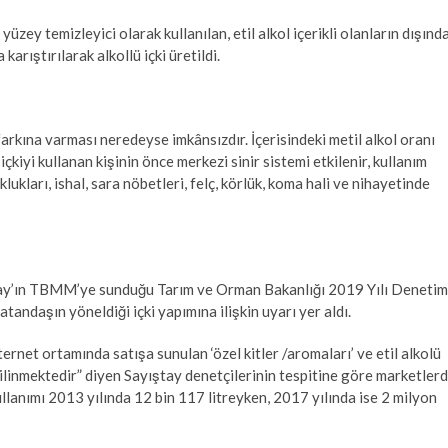
üzey temizleyici olarak kullanılan, etil alkol içerikli olanların dışınd
arıştırılarak alkollü içki üretildi.
 farkına varması neredeyse imkânsızdır. İçerisindeki metil alkol oranı
çkiyi kullanan kişinin önce merkezi sinir sistemi etkilenir, kullanım
ukları, ishal, sara nöbetleri, felç, körlük, koma hali ve nihayetinde
yıştay’ın TBMM’ye sunduğu Tarım ve Orman Bakanlığı 2019 Yılı Denetim
atandaşın yöneldiği içki yapımına ilişkin uyarı yer aldı.
ernet ortamında satışa sunulan ‘özel kitler /aromaları’ ve etil alkolü
bilinmektedir” diyen Sayıştay denetçilerinin tespitine göre marketler
kullanımı 2013 yılında 12 bin 117 litreyken, 2017 yılında ise 2 milyon