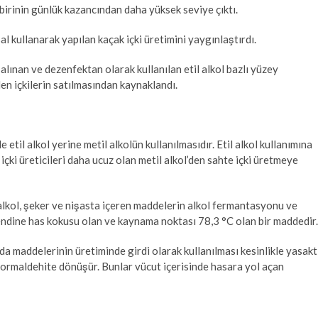
 birinin günlük kazancından daha yüksek seviye çıktı.
al kullanarak yapılan kaçak içki üretimini yaygınlaştırdı.
lınan ve dezenfektan olarak kullanılan etil alkol bazlı yüzey
ilen içkilerin satılmasından kaynaklandı.
etil alkol yerine metil alkolün kullanılmasıdır. Etil alkol kullanımına
 içki üreticileri daha ucuz olan metil alkol’den sahte içki üretmeye
alkol, şeker ve nişasta içeren maddelerin alkol fermantasyonu ve
 kendine has kokusu olan ve kaynama noktası 78,3 °C olan bir maddedir.
ıda maddelerinin üretiminde girdi olarak kullanılması kesinlikle yasakt
e formaldehite dönüşür. Bunlar vücut içerisinde hasara yol açan