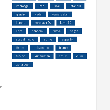
imamoğlu
iran
israil
istanbul
işsizlik
kadın
kemal aslan
korona
koronavirüs
kovit-19
libya
pandemi
rusya
salgın
sosyal medya
suriye
süper lig
tbmm
trabzonspor
trump
türkiye
Yunanistan
çocuk
ölüm
özgür özel
ır