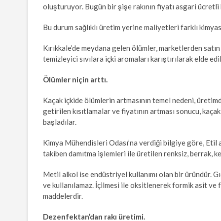
oluşturuyor. Bugün bir şişe rakının fiyatı asgari ücretli
Bu durum sağlıklı üretim yerine maliyetleri farklı kimyas
Kırıkkale’de meydana gelen ölümler, marketlerden satın a
temizleyici sıvılara içki aromaları karıştırılarak elde ed
Ölümler niçin arttı.
Kaçak içkide ölümlerin artmasının temel nedeni, üretimde 
getirilen kısıtlamalar ve fiyatının artması sonucu, kaçak
başladılar.
Kimya Mühendisleri Odası’na verdiği bilgiye göre, Etil 
takiben damıtma işlemleri ile üretilen renksiz, berrak,
Metil alkol ise endüstriyel kullanımı olan bir üründür. G
ve kullanılamaz. İçilmesi ile oksitlenerek formik asit v
maddelerdir.
Dezenfektan’dan rakı üretimi.