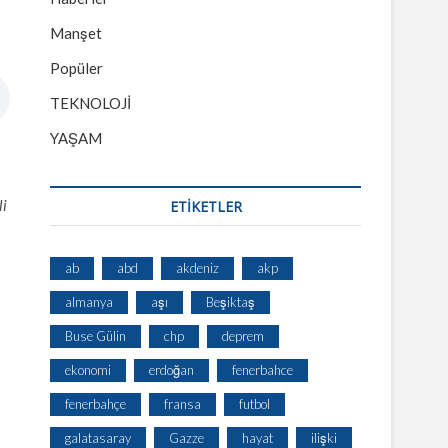
Manşet
Popüler
TEKNOLOJİ
YAŞAM
li
ETİKETLER
ab
abd
akdeniz
akp
almanya
aşı
Beşiktaş
Buse Gülin
chp
deprem
ekonomi
erdoğan
fenerbahce
fenerbahçe
fransa
futbol
galatasaray
Gazze
hayat
ilişki