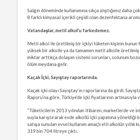
Salgın döneminde kullanımına sıkça alıştığımız daha çok y
8 farklı kimyasal içerikli çeşidi olan dezenfektana aroma k
Vatandaşlar, metil alkol’u farkedemez.
Metil alkol ile üretilmiş bir içkiyi tüketen kişinin bunun
yüksek bir alkolle ya da tamamen metil alkolle üretilmiş i
miktar arttıkça dolaşım sistemi sorunları, solunum bozukl
ölüm meydana gelir.
Kaçak İçki, Sayıştay raporlarında.
Kaçak içki olayı Sayıştay’ın raporlarına da girdi. Sa
Raporu’na göre, Türkiye’de içki fiyatlarının artmasıyla v
“Tüketicilerin 2013 yılından itibaren, marketlerde ve int
suyla karıştırarak evde alkollü içki yapımına yöneldiği 
satışa sunulan evsel kullanım amaçlı etil alkolün yıllık 
319 bin 704 litreye çıktı.