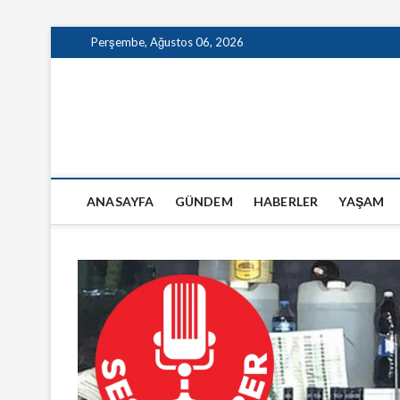
Skip
Perşembe, Ağustos 06, 2026
to
content
GazeteSanal
ANASAYFA
GÜNDEM
HABERLER
YAŞAM