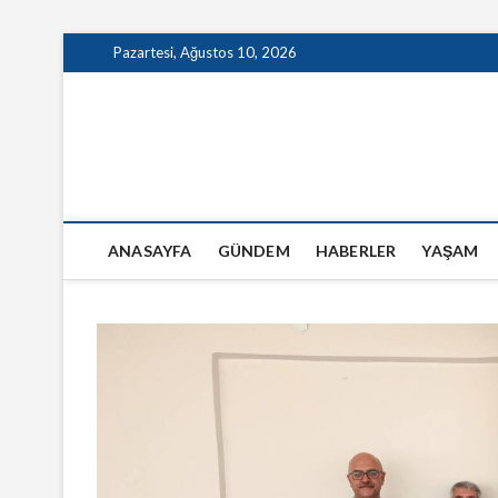
Skip
Pazartesi, Ağustos 10, 2026
to
content
GazeteSanal
ANASAYFA
GÜNDEM
HABERLER
YAŞAM