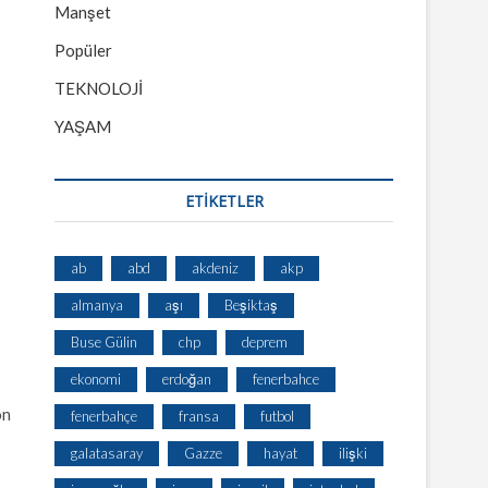
Manşet
Popüler
TEKNOLOJİ
YAŞAM
ETİKETLER
ab
abd
akdeniz
akp
almanya
aşı
Beşiktaş
Buse Gülin
chp
deprem
ekonomi
erdoğan
fenerbahce
on
fenerbahçe
fransa
futbol
galatasaray
Gazze
hayat
ilişki