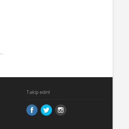
r…
Takip edin!