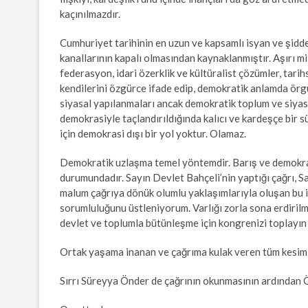
kaçınılmazdır.
Cumhuriyet tarihinin en uzun ve kapsamlı isyan ve şidd
kanallarının kapalı olmasından kaynaklanmıştır. Aşırı mi
federasyon, idari özerklik ve kültüralist çözümler, tari
kendilerini özgürce ifade edip, demokratik anlamda örg
siyasal yapılanmaları ancak demokratik toplum ve siyas
demokrasiyle taçlandırıldığında kalıcı ve kardeşçe bir sü
için demokrasi dışı bir yol yoktur. Olamaz.
Demokratik uzlaşma temel yöntemdir. Barış ve demokrat
durumundadır. Sayın Devlet Bahçeli’nin yaptığı çağrı, 
malum çağrıya dönük olumlu yaklaşımlarıyla oluşan bu ik
sorumluluğunu üstleniyorum. Varlığı zorla sona erdiril
devlet ve toplumla bütünleşme için kongrenizi toplayın 
Ortak yaşama inanan ve çağrıma kulak veren tüm kesimle
Sırrı Süreyya Önder de çağrının okunmasının ardından Ö