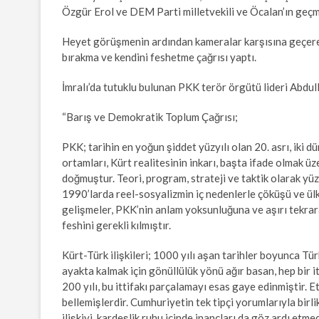
Özgür Erol ve DEM Parti milletvekili ve Öcalan’ın geçmi
Heyet görüşmenin ardından kameralar karşısına geçer
bırakma ve kendini feshetme çağrısı yaptı.
İmralı’da tutuklu bulunan PKK terör örgütü lideri Abdul
“Barış ve Demokratik Toplum Çağrısı;
PKK; tarihin en yoğun şiddet yüzyılı olan 20. asrı, iki
ortamları, Kürt realitesinin inkarı, başta ifade olmak
doğmuştur. Teori, program, strateji ve taktik olarak yüzy
1990’larda reel-sosyalizmin iç nedenlerle çöküşü ve ül
gelişmeler, PKK’nin anlam yoksunluğuna ve aşırı tekrar
feshini gerekli kılmıştır.
Kürt-Türk ilişkileri; 1000 yılı aşan tarihler boyunca Tü
ayakta kalmak için gönüllülük yönü ağır basan, hep bir 
200 yılı, bu ittifakı parçalamayı esas gaye edinmiştir. Et
bellemişlerdir. Cumhuriyetin tek tipçi yorumlarıyla birl
ilişkiyi, kardeşlik ruhu içinde inançları da göz ardı e