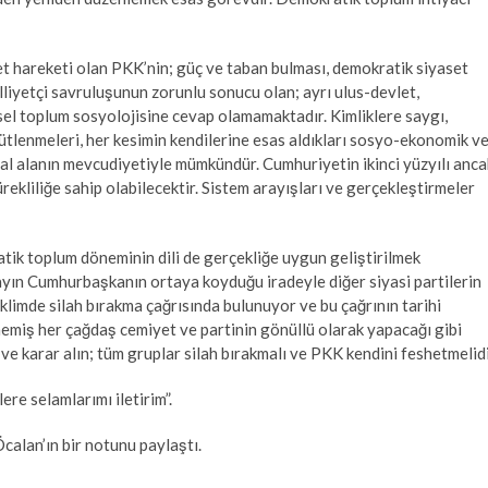
et hareketi olan PKK’nin; güç ve taban bulması, demokratik siyaset
lliyetçi savruluşunun zorunlu sonucu olan; ayrı ulus-devlet,
hsel toplum sosyolojisine cevap olamamaktadır. Kimliklere saygı,
ütlenmeleri, her kesimin kendilerine esas aldıkları sosyo-ekonomik v
al alanın mevcudiyetiyle mümkündür. Cumhuriyetin ikinci yüzyılı anca
rekliliğe sahip olabilecektir. Sistem arayışları ve gerçekleştirmeler
ik toplum döneminin dili de gerçekliğe uygun geliştirilmek
Sayın Cumhurbaşkanın ortaya koyduğu iradeyle diğer siyasi partilerin
limde silah bırakma çağrısında bulunuyor ve bu çağrının tarihi
memiş her çağdaş cemiyet ve partinin gönüllü olarak yapacağı gibi
ve karar alın; tüm gruplar silah bırakmalı ve PKK kendini feshetmelidi
re selamlarımı iletirim”.
calan’ın bir notunu paylaştı.