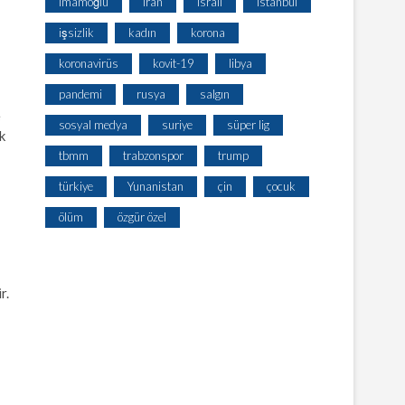
imamoğlu
iran
israil
istanbul
işsizlik
kadın
korona
koronavirüs
kovit-19
libya
pandemi
rusya
salgın
e
sosyal medya
suriye
süper lig
k
tbmm
trabzonspor
trump
türkiye
Yunanistan
çin
çocuk
ölüm
özgür özel
r.