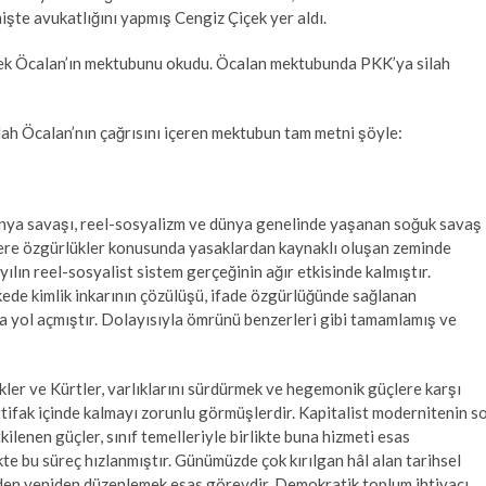
şte avukatlığını yapmış Cengiz Çiçek yer aldı.
ek Öcalan’ın mektubunu okudu. Öcalan mektubunda PKK’ya silah
lah Öcalan’nın çağrısını içeren mektubun tam metni şöyle:
 dünya savaşı, reel-sosyalizm ve dünya genelinde yaşanan soğuk savaş
 üzere özgürlükler konusunda yasaklardan kaynaklı oluşan zeminde
ılın reel-sosyalist sistem gerçeğinin ağır etkisinde kalmıştır.
kede kimlik inkarının çözülüşü, ifade özgürlüğünde sağlanan
a yol açmıştır. Dolayısıyla ömrünü benzerleri gibi tamamlamış ve
rkler ve Kürtler, varlıklarını sürdürmek ve hegemonik güçlere karşı
ittifak içinde kalmayı zorunlu görmüşlerdir. Kapitalist modernitenin s
kilenen güçler, sınıf temelleriyle birlikte buna hizmeti esas
ikte bu süreç hızlanmıştır. Günümüzde çok kırılgan hâl alan tarihsel
tmeden yeniden düzenlemek esas görevdir. Demokratik toplum ihtiyacı