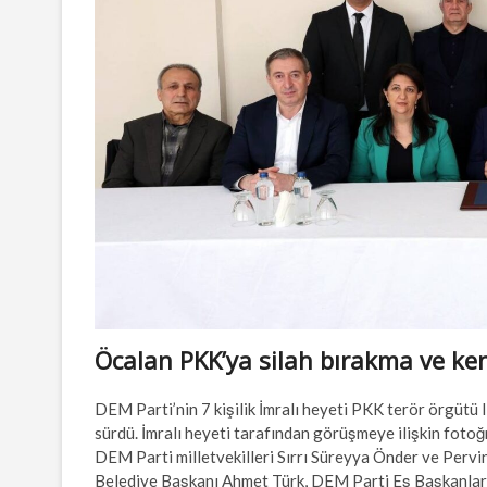
Öcalan PKK’ya silah bırakma ve ken
DEM Parti’nin 7 kişilik İmralı heyeti PKK terör örgütü 
sürdü. İmralı heyeti tarafından görüşmeye ilişkin foto
DEM Parti milletvekilleri Sırrı Süreyya Önder ve Pervi
Belediye Başkanı Ahmet Türk, DEM Parti Eş Başkanları 