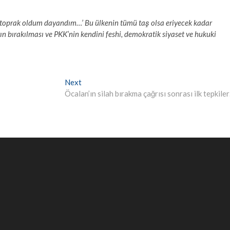
m, toprak oldum dayandım…’ Bu ülkenin tümü taş olsa eriyecek kadar
ın bırakılması ve PKK’nin kendini feshi, demokratik siyaset ve hukuki
Next
Next
post:
Öcalan’ın silah bırakma çağrısı sonrası ilk tepkile