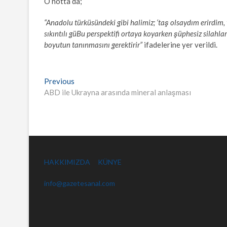
O notta da;
“Anadolu türküsündeki gibi halimiz; ‘taş olsaydım erirdi
sıkıntılı gü
Bu perspektifi ortaya koyarken şüphesiz silahlar
boyutun tanınmasını gerektirir”
ifadelerine yer verildi.
Yazı
Previous
Previous
post:
ABD ile Ukrayna arasında mineral anlaşması
gezinmesi
HAKKIMIZDA
KÜNYE
info@gazetesanal.com