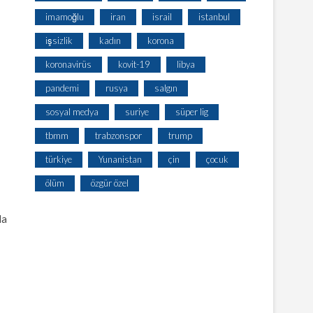
imamoğlu
iran
israil
istanbul
işsizlik
kadın
korona
koronavirüs
kovit-19
libya
pandemi
rusya
salgın
sosyal medya
suriye
süper lig
tbmm
trabzonspor
trump
türkiye
Yunanistan
çin
çocuk
ölüm
özgür özel
da