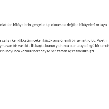
latılan hikâyelerin gerçek olup olmaması değil; o hikâyeleri ortaya
 çalışırken dikkatimi çeken küçük ama önemli bir ayrıntı oldu. Apeth
ymayan bir varlıktı. İlk başta bunun yalnızca o anlatıya özgü bir terci
tarihi boyunca kötülük neredeyse her zaman aç resmedilmişti.