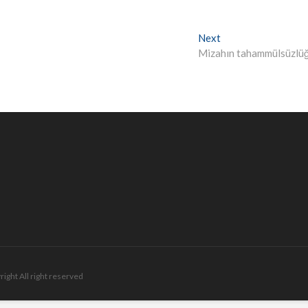
Next
Next
post:
Mizahın tahammülsüzlü
right All right reserved