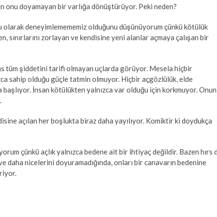
an onu doyamayan bir varlığa dönüştürüyor. Peki neden?
lgu olarak deneyimlemememiz olduğunu düşünüyorum çünkü kötülük
 sınırlarını zorlayan ve kendisine yeni alanlar açmaya çalışan bir
s tüm şiddetini tarifi olmayan uçlarda görüyor. Mesela hiçbir
ızca sahip olduğu güçle tatmin olmuyor. Hiçbir açgözlülük, elde
 başlıyor. İnsan kötülükten yalnızca var olduğu için korkmuyor. Onun
.
sine açılan her boşlukta biraz daha yayılıyor. Komiktir ki doydukça
orum çünkü açlık yalnızca bedene ait bir ihtiyaç değildir. Bazen hırs 
 ve daha nicelerini doyuramadığında, onları bir canavarın bedenine
riyor.