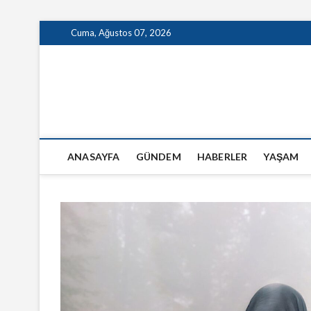
Skip
Cuma, Ağustos 07, 2026
to
content
GazeteSanal
ANASAYFA
GÜNDEM
HABERLER
YAŞAM