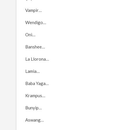
Vampir…
Wendigo…
Oni…
Banshee…
La Llorona…
Lamia…
Baba Yaga…
Krampus…
Bunyip…
Aswang…