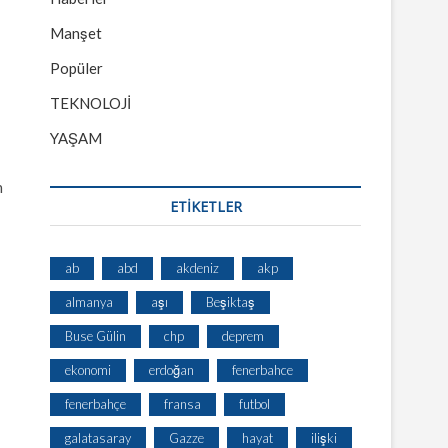
Manşet
Popüler
TEKNOLOJİ
YAŞAM
h
ETİKETLER
ab
abd
akdeniz
akp
almanya
aşı
Beşiktaş
Buse Gülin
chp
deprem
ekonomi
erdoğan
fenerbahce
fenerbahçe
fransa
futbol
galatasaray
Gazze
hayat
ilişki