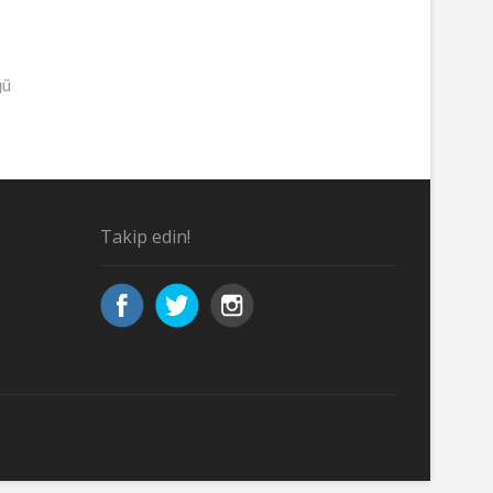
ğü
Takip edin!