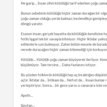
Ne garip… İnsan zihni kötülüğü tarif ederken çoğu zam
Bunun sebebinin kötülüğü hiçbir zaman durağan bir o
çoğu zaman olduğu yerde kalmaz; beslendikçe genişleyen,
döngü yaratır.
Esasen insan, gerçek hayatta da kötülüğün kendisine ha
fetih/işgal tek bir savaşla bitmiyor. Hiçbir iktidar yaln
edilenlerle son bulmuyor. Zaten bütün mesele de burada
nerede duracağını hiçbir zaman bilemediği için korkuyor
Kötülük… Kötülük çoğu zaman büyüyerek ilerliyor. Kendi
küçülmüyor. Tam tersine… Daha fazlasını istiyor.
Bu yüzden folklorün kötülüğü hep aç bıraktığını düşünüy
açtır. İktidar da… İntikam da… Nefret de… İnsan bunları
yerleştiriyor. Sonra… bir gece yarısı o canavara isim ve
Apeth…
Şeytan…