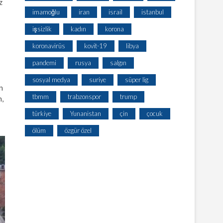
z
imamoğlu
iran
israil
istanbul
işsizlik
kadın
korona
koronavirüs
kovit-19
libya
pandemi
rusya
salgın
sosyal medya
suriye
süper lig
n
tbmm
trabzonspor
trump
n,
türkiye
Yunanistan
çin
çocuk
ölüm
özgür özel