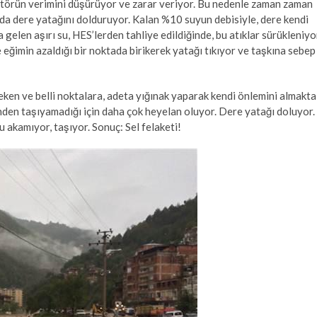
gülatörün verimini düşürüyor ve zarar veriyor. Bu nedenle zaman zaman
r da dere yatağını dolduruyor. Kalan %10 suyun debisiyle, dere kendi
gelen aşırı su, HES’lerden tahliye edildiğinde, bu atıklar sürükleniyo
e eğimin azaldığı bir noktada birikerek yatağı tıkıyor ve taşkına sebep
reken ve belli noktalara, adeta yığınak yaparak kendi önlemini almakta
nden taşıyamadığı için daha çok heyelan oluyor. Dere yatağı doluyor.
 akamıyor, taşıyor. Sonuç: Sel felaketi!