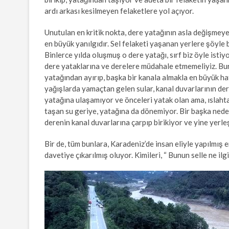
ardı arkası kesilmeyen felaketlere yol açıyor.
Unutulan en kritik nokta, dere yatağının asla değişme
en büyük yanılgıdır. Sel felaketi yaşanan yerlere şöyle 
Binlerce yılda oluşmuş o dere yatağı, sırf biz öyle isti
dere yataklarına ve derelere müdahale etmemeliyiz. Bur
yatağından ayırıp, başka bir kanala almakla en büyük hat
yağışlarda yamaçtan gelen sular, kanal duvarlarının de
yatağına ulaşamıyor ve önceleri yatak olan ama, ıslahta
taşan su geriye, yatağına da dönemiyor. Bir başka nede
derenin kanal duvarlarına çarpıp birikiyor ve yine yerleş
Bir de, tüm bunlara, Karadeniz’de insan eliyle yapılmış 
davetiye çıkarılmış oluyor. Kimileri, “ Bunun selle ne ilgi