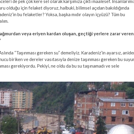
celeri de pek çok kere sel olarak karşımıza çıktı maalesef. İnsanlarımı
ru olduğu için felaket diyoruz, halbuki, bilimsel açıdan bakıldığında
adeniz’in bu felaketler? Yoksa, başka mıdır olayın içyüzü? Tüm bu
alım.
 yağmurdan veya eriyen kardan oluşan, geçtiği yerlere zarar veren
?
Aslında “Taşınması gereken su” demeliyiz. Karadeniz’in ayarsız, anide
ucu biriken ve dereler vasıtasıyla denize taşınması gereken bu suyu
nması gerekiyordu. Pekiyi, ne oldu da bu su taşınamadı ve sele