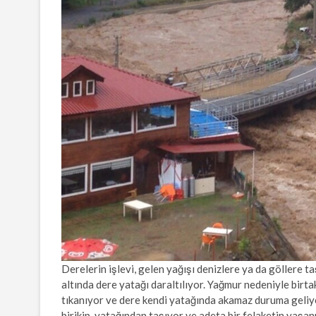
Derelerin işlevi, gelen yağışı denizlere ya da göllere t
altında dere yatağı daraltılıyor. Yağmur nedeniyle birta
tıkanıyor ve dere kendi yatağında akamaz duruma geliyor
birikip, yatağından taşıyor ve adeta bir felaketin yaşa