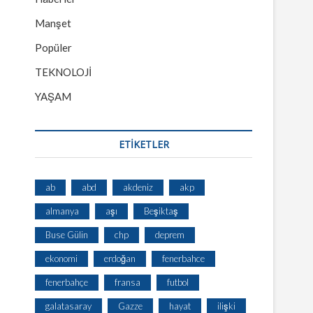
Manşet
Popüler
TEKNOLOJİ
YAŞAM
ETİKETLER
ab
abd
akdeniz
akp
almanya
aşı
Beşiktaş
Buse Gülin
chp
deprem
ekonomi
erdoğan
fenerbahce
fenerbahçe
fransa
futbol
galatasaray
Gazze
hayat
ilişki