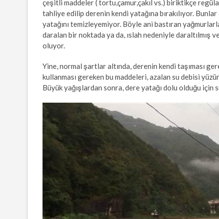
çeşitli maddeler ( tortu,çamur,çakıl vs.) biriktikçe re
tahliye edilip derenin kendi yatağına bırakılıyor. Bunla
yatağını temizleyemiyor. Böyle ani bastıran yağmurlarla 
daralan bir noktada ya da, ıslah nedeniyle daraltılmış v
oluyor.
Yine, normal şartlar altında, derenin kendi taşıması ge
kullanması gereken bu maddeleri, azalan su debisi yüzü
Büyük yağışlardan sonra, dere yatağı dolu olduğu için su