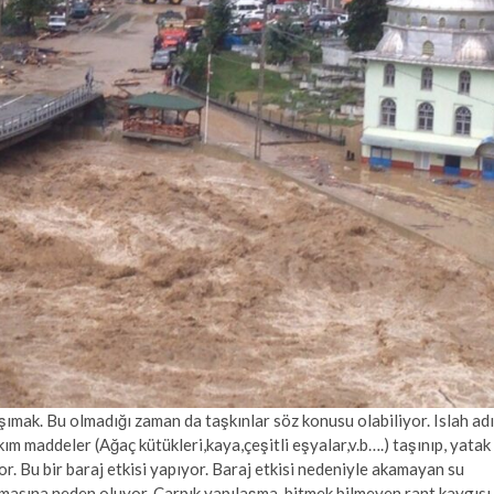
aşımak. Bu olmadığı zaman da taşkınlar söz konusu olabiliyor. Islah adı
kım maddeler (Ağaç kütükleri,kaya,çeşitli eşyalar,v.b….) taşınıp, yatak
. Bu bir baraj etkisi yapıyor. Baraj etkisi nedeniyle akamayan su
nmasına neden oluyor. Çarpık yapılaşma, bitmek bilmeyen rant kaygısı,