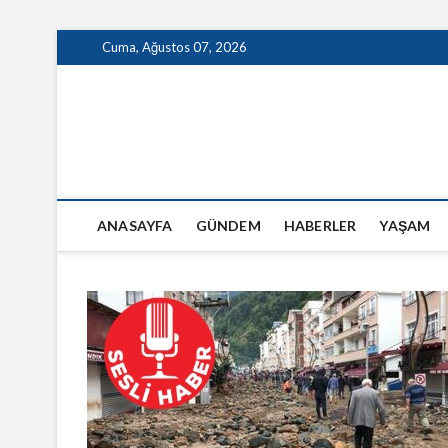
Skip
Cuma, Ağustos 07, 2026
to
content
GazeteSanal
ANASAYFA
GÜNDEM
HABERLER
YAŞAM