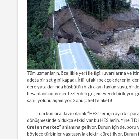
Tüm uzmanların, özellikle yeri ile ilgili uyarılarına ve i
adeta bir set gibi kapadı. İrili, ufaklı pek çok derenin, 
dere yataklarında büsbütün hızlı akan taşkın suyu, birden
hesaplanmamış menfezlerden geçemeyerek birikiyor, göl
sahil yolunu aşamıyor. Sonuç: Sel felaketi!
Tüm bunlara ilave olarak “HES” ler için ayrı bir para
dönüşmesinde oldukça etkisi var bu HES’lerin. Yine T
üreten merkez”
anlamına geliyor. Bunun için de, boru y
böylece türbinler vasıtasıyla elektrik üretiliyor. Bunun