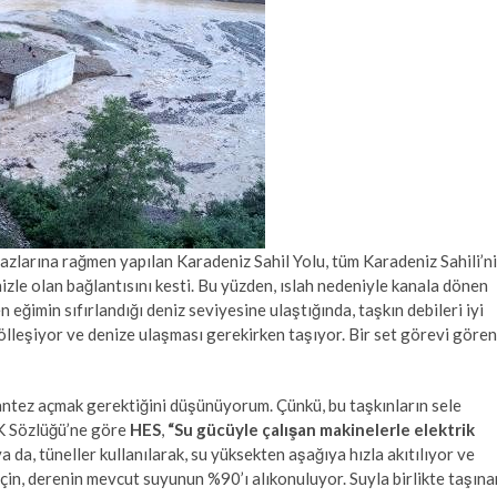
tirazlarına rağmen yapılan Karadeniz Sahil Yolu, tüm Karadeniz Sahili’ni
denizle olan bağlantısını kesti. Bu yüzden, ıslah nedeniyle kanala dönen
 eğimin sıfırlandığı deniz seviyesine ulaştığında, taşkın debileri iyi
leşiyor ve denize ulaşması gerekirken taşıyor. Bir set görevi gören
ntez açmak gerektiğini düşünüyorum. Çünkü, bu taşkınların sele
DK Sözlüğü’ne göre
HES
,
“Su gücüyle çalışan makinelerle elektrik
a da, tüneller kullanılarak, su yüksekten aşağıya hızla akıtılıyor ve
 için, derenin mevcut suyunun %90’ı alıkonuluyor. Suyla birlikte taşına