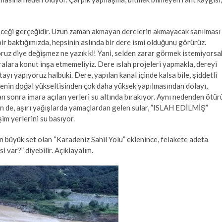
yeceği gerçeğidir. Uzun zaman akmayan derelerin akmayacak sanılması
bir baktığımızda, hepsinin aslında bir dere ismi olduğunu görürüz.
yoruz diye değişmez ne yazık ki! Yani, selden zarar görmek istemiyorsa
alara konut inşa etmemeliyiz. Dere ıslah projeleri yapmakla, dereyi
ayı yapıyoruz halbuki. Dere, yapılan kanal içinde kalsa bile, şiddetli
renin doğal yükseltisinden çok daha yüksek yapılmasından dolayı,
n sonra imara açılan yerleri su altında bırakıyor. Aynı nedenden ötür
n de, aşırı yağışlarda yamaçlardan gelen sular, ”ISLAH EDİLMİŞ”
im yerlerini su basıyor.
en büyük set olan “Karadeniz Sahil Yolu” eklenince, felakete adeta
si var?” diyebilir. Açıklayalım.