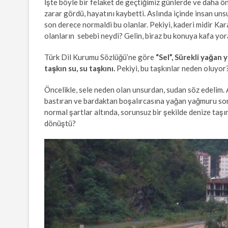
İşte böyle bir felaket de geçtiğimiz günlerde ve daha ön
zarar gördü, hayatını kaybetti. Aslında içinde insan unsu
son derece normaldi bu olanlar. Pekiyi, kaderi midir Kar
olanların sebebi neydi? Gelin, biraz bu konuya kafa yor
Türk Dil Kurumu Sözlüğü’ne göre
“Sel”, Sürekli yağan
taşkın su, su taşkını.
Pekiyi, bu taşkınlar neden oluyor
Öncelikle, sele neden olan unsurdan, sudan söz edelim. 
bastıran ve bardaktan boşalırcasına yağan yağmuru son
normal şartlar altında, sorunsuz bir şekilde denize taşı
dönüştü?