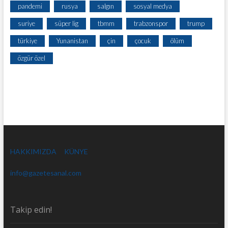
pandemi
rusya
salgın
sosyal medya
suriye
süper lig
tbmm
trabzonspor
trump
türkiye
Yunanistan
çin
çocuk
ölüm
özgür özel
HAKKIMIZDA
KÜNYE
info@gazetesanal.com
Takip edin!