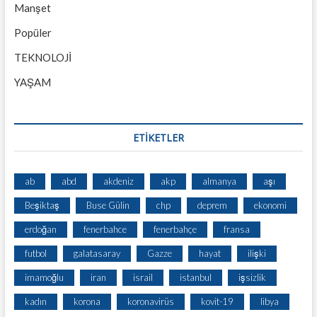
Manşet
Popüler
TEKNOLOJİ
YAŞAM
ETİKETLER
ab
abd
akdeniz
akp
almanya
aşı
Beşiktaş
Buse Gülin
chp
deprem
ekonomi
erdoğan
fenerbahce
fenerbahçe
fransa
futbol
galatasaray
Gazze
hayat
ilişki
imamoğlu
iran
israil
istanbul
işsizlik
kadın
korona
koronavirüs
kovit-19
libya