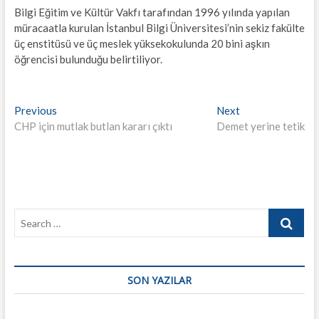
Bilgi Eğitim ve Kültür Vakfı tarafından 1996 yılında yapılan
müracaatla kurulan İstanbul Bilgi Üniversitesi’nin sekiz fakülte
üç enstitüsü ve üç meslek yüksekokulunda 20 bini aşkın
öğrencisi bulunduğu belirtiliyor.
Yazı
Previous
Next
Previous
Next
post:
post:
CHP için mutlak butlan kararı çıktı
Demet yerine tetik
gezinmesi
Search
…
SON YAZILAR