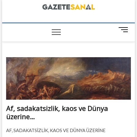
Skip
to
content
GazeteSanal
M
e
n
u
B
u
t
t
o
n
Af, sadakatsizlik, kaos ve Dünya
üzerine…
AF, SADAKATSİZLİK, KAOS VE DÜNYA ÜZERİNE