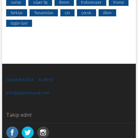
suriye
süper lig
tbmm
trabzonspor
trump
türkiye
Yunanistan
çin
çocuk
ölüm
özgür özel
HAKKIMIZDA
KÜNYE
info@gazetesanal.com
Takip edin!