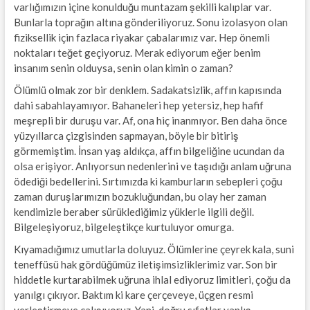
varlığımızın içine konulduğu muntazam şekilli kalıplar var.
Bunlarla toprağın altına gönderiliyoruz. Sonu izolasyon olan
fiziksellik için fazlaca riyakar çabalarımız var. Hep önemli
noktaları teğet geçiyoruz. Merak ediyorum eğer benim
insanım senin olduysa, senin olan kimin o zaman?
Ölümlü olmak zor bir denklem. Sadakatsizlik, affın kapısında
dahi sabahlayamıyor. Bahaneleri hep yetersiz, hep hafif
meşrepli bir duruşu var. Af, ona hiç inanmıyor. Ben daha önce
yüzyıllarca çizgisinden sapmayan, böyle bir bitiriş
görmemiştim. İnsan yaş aldıkça, affın bilgeliğine ucundan da
olsa erişiyor. Anlıyorsun nedenlerini ve taşıdığı anlam uğruna
ödediği bedellerini. Sırtımızda ki kamburların sebepleri çoğu
zaman duruşlarımızın bozukluğundan, bu olay her zaman
kendimizle beraber sürüklediğimiz yüklerle ilgili değil.
Bilgeleşiyoruz, bilgeleştikçe kurtuluyor omurga.
Kıyamadığımız umutlarla doluyuz. Ölümlerine çeyrek kala, suni
teneffüsü hak gördüğümüz iletişimsizliklerimiz var. Son bir
hiddetle kurtarabilmek uğruna ihlal ediyoruz limitleri, çoğu da
yanılgı çıkıyor. Baktım ki kare çerçeveye, üçgen resmi
yerleştirmeye çalışıyoruz. Yani, doğru sıfatlar yanlış