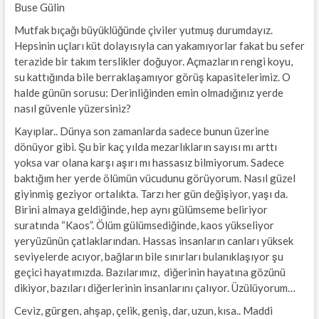
Buse Gülin
Mutfak bıçağı büyüklüğünde çiviler yutmuş durumdayız.
Hepsinin uçları küt dolayısıyla can yakamıyorlar fakat bu sefer
terazide bir takım terslikler doğuyor. Açmazların rengi koyu,
su kattığında bile berraklaşamıyor görüş kapasitelerimiz. O
halde günün sorusu: Derinliğinden emin olmadığınız yerde
nasıl güvenle yüzersiniz?
Kayıplar.. Dünya son zamanlarda sadece bunun üzerine
dönüyor gibi. Şu bir kaç yılda mezarlıkların sayısı mı arttı
yoksa var olana karşı aşırı mı hassasız bilmiyorum. Sadece
baktığım her yerde ölümün vücudunu görüyorum. Nasıl güzel
giyinmiş geziyor ortalıkta. Tarzı her gün değişiyor, yaşı da.
Birini almaya geldiğinde, hep aynı gülümseme beliriyor
suratında “Kaos”. Ölüm gülümsediğinde, kaos yükseliyor
yeryüzünün çatlaklarından. Hassas insanların canları yüksek
seviyelerde acıyor, bağların bile sınırları bulanıklaşıyor şu
geçici hayatımızda. Bazılarımız, diğerinin hayatına gözünü
dikiyor, bazıları diğerlerinin insanlarını çalıyor. Üzülüyorum…
Ceviz, gürgen, ahşap, çelik, geniş, dar, uzun, kısa.. Maddi