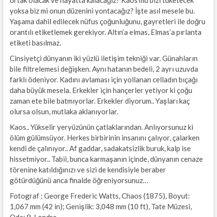
yoksa biz mi onun düzenini yontacağız? İşte asıl mesele bu.
Yaşama dahil edilecek nüfus çoğunluğunu, gayretleri ile doğru
orantılı etiketlemek gerekiyor. Altın’a elmas, Elmas’a pırlanta
etiketi basılmaz.
Cinsiyetçi dünyanın iki yüzlü iletişim tekniği var. Günahların
bile filtrelemesi değişken. Aynı hatanın bedeli, 2 ayrı uzuvda
farklı ödeniyor. Kadını avlaması için yollanan celladın bıçağı
daha büyük mesela. Erkekler için hançerler yetiyor ki çoğu
zaman ete bile batmıyorlar. Erkekler diyorum.. Yaşları kaç
olursa olsun, mutlaka aklanıyorlar.
Kaos.. Yükselir yeryüzünün çatlaklarından. Anlıyorsunuz ki
ölüm gülümsüyor. Herkes birbirinin insanını çalıyor, çalarken
kendi de çalınıyor.. Af gaddar, sadakatsizlik buruk, kalp ise
hissetmiyor.. Tabii, bunca karmaşanın içinde, dünyanın cenaze
törenine katıldığınızı ve sizi de kendisiyle beraber
götürdüğünü anca finalde öğreniyorsunuz…
Fotograf : George Frederic Watts, Chaos (1875), Boyut:
1,067 mm (42 in); Genişlik: 3,048 mm (10 ft), Tate Müzesi,
Oda: 9, Londra.