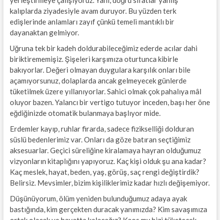
kalıplarda ziyadesiyle avam duruyor. Bu yüzden terk
edişlerinde anlamları zayıf çünkü temeli mantıklı bir
dayanaktan gelmiyor.
Uğruna tek bir kadeh doldurabileceğimiz ederde acılar dahi
biriktirememişiz. Şişeleri karşımıza oturtunca kibirle
bakıyorlar. Değeri olmayan duygulara karşılık onları bile
açamıyorsunuz, dolaplarda ancak gelmeyecek günlerde
tüketilmek üzere yıllanıyorlar. Sahici olmak çok pahalıya mâl
oluyor bazen. Yalancı bir vertigo tutuyor inceden, başı her öne
eğdiğinizde otomatik bulanmaya başlıyor mide.
Erdemler kayıp, ruhlar firarda, sadece fizikselliği dolduran
süslü bedenlerimiz var. Onları da göze batıran seçtiğimiz
aksesuarlar. Geçici süreliğine kiralamaya hayran olduğumuz
vizyonların kitaplığını yapıyoruz. Kaç kişi olduk şu ana kadar?
Kaç meslek, hayat, beden, yaş, görüş, saç rengi değiştirdik?
Belirsiz. Mevsimler, bizim kişiliklerimiz kadar hızlı değişemiyor.
Düşünüyorum, ölüm yeniden bulunduğumuz adaya ayak
bastığında, kim gerçekten duracak yanımızda? Kim savaşımıza
ortak olacak ve hayatta kalacağız? Kaos mu bizi tüketecek