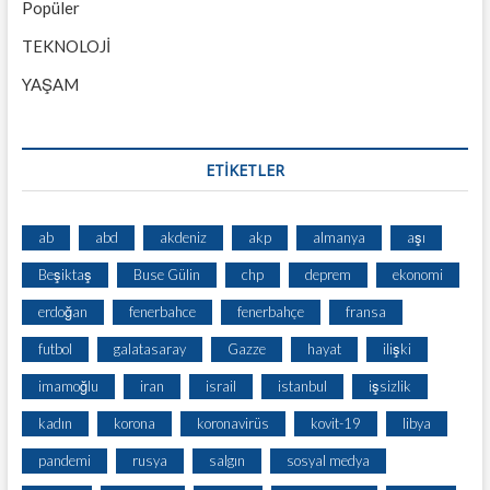
Popüler
TEKNOLOJİ
YAŞAM
ETİKETLER
ab
abd
akdeniz
akp
almanya
aşı
Beşiktaş
Buse Gülin
chp
deprem
ekonomi
erdoğan
fenerbahce
fenerbahçe
fransa
futbol
galatasaray
Gazze
hayat
ilişki
imamoğlu
iran
israil
istanbul
işsizlik
kadın
korona
koronavirüs
kovit-19
libya
pandemi
rusya
salgın
sosyal medya