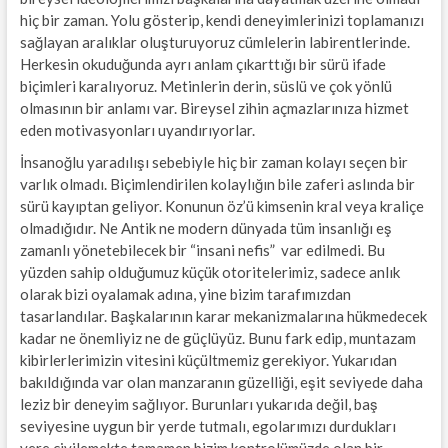
hiç bir zaman. Yolu gösterip, kendi deneyimlerinizi toplamanızı
sağlayan aralıklar oluşturuyoruz cümlelerin labirentlerinde.
Herkesin okuduğunda ayrı anlam çıkarttığı bir sürü ifade
biçimleri karalıyoruz. Metinlerin derin, süslü ve çok yönlü
olmasının bir anlamı var. Bireysel zihin açmazlarınıza hizmet
eden motivasyonları uyandırıyorlar.
İnsanoğlu yaradılışı sebebiyle hiç bir zaman kolayı seçen bir
varlık olmadı. Biçimlendirilen kolaylığın bile zaferi aslında bir
sürü kayıptan geliyor. Konunun öz’ü kimsenin kral veya kraliçe
olmadığıdır. Ne Antik ne modern dünyada tüm insanlığı eş
zamanlı yönetebilecek bir “insani nefis” var edilmedi. Bu
yüzden sahip olduğumuz küçük otoritelerimiz, sadece anlık
olarak bizi oyalamak adına, yine bizim tarafımızdan
tasarlandılar. Başkalarının karar mekanizmalarına hükmedecek
kadar ne önemliyiz ne de güçlüyüz. Bunu fark edip, muntazam
kibirlerlerimizin vitesini küçültmemiz gerekiyor. Yukarıdan
bakıldığında var olan manzaranın güzelliği, eşit seviyede daha
leziz bir deneyim sağlıyor. Burunları yukarıda değil, baş
seviyesine uygun bir yerde tutmalı, egolarımızı durdukları