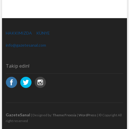
HAKKIMIZDA
KÜNYE
info@gazetesanal.com
Takip edin!
GazeteSanal
| Designed by:
Theme Freesia
|
WordPress
| © Copyright All
right reserved