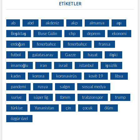
ETİKETLER
ab
abd
akdeniz
akp
almanya
aşı
Beşiktaş
Buse Gülin
chp
deprem
ekonomi
erdoğan
fenerbahce
fenerbahçe
fransa
futbol
galatasaray
Gazze
hayat
ilişki
imamoğlu
iran
israil
istanbul
işsizlik
kadın
korona
koronavirüs
kovit-19
libya
pandemi
rusya
salgın
sosyal medya
suriye
süper lig
tbmm
trabzonspor
trump
türkiye
Yunanistan
çin
çocuk
ölüm
özgür özel