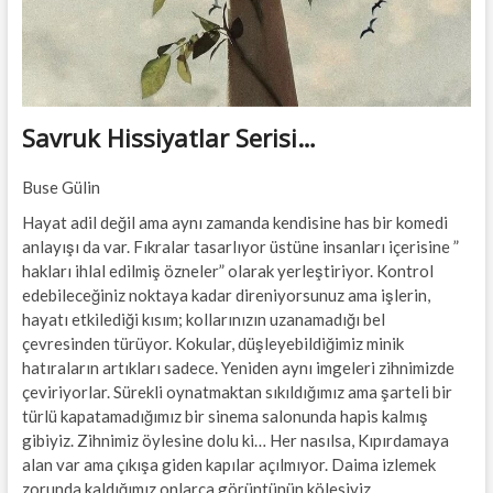
Savruk Hissiyatlar Serisi…
Buse Gülin
Hayat adil değil ama aynı zamanda kendisine has bir komedi
anlayışı da var. Fıkralar tasarlıyor üstüne insanları içerisine ”
hakları ihlal edilmiş özneler” olarak yerleştiriyor. Kontrol
edebileceğiniz noktaya kadar direniyorsunuz ama işlerin,
hayatı etkilediği kısım; kollarınızın uzanamadığı bel
çevresinden türüyor. Kokular, düşleyebildiğimiz minik
hatıraların artıkları sadece. Yeniden aynı imgeleri zihnimizde
çeviriyorlar. Sürekli oynatmaktan sıkıldığımız ama şarteli bir
türlü kapatamadığımız bir sinema salonunda hapis kalmış
gibiyiz. Zihnimiz öylesine dolu ki… Her nasılsa, Kıpırdamaya
alan var ama çıkışa giden kapılar açılmıyor. Daima izlemek
zorunda kaldığımız onlarca görüntünün kölesiyiz.