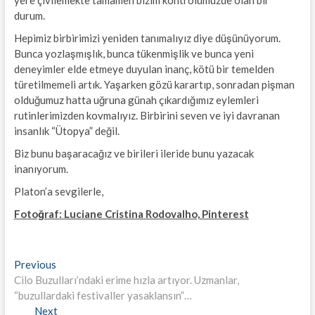
yere çivilemekte tamamen bizim kontrolümüzde olan bir
durum.
Hepimiz birbirimizi yeniden tanımalıyız diye düşünüyorum.
Bunca yozlaşmışlık, bunca tükenmişlik ve bunca yeni
deneyimler elde etmeye duyulan inanç, kötü bir temelden
türetilmemeli artık. Yaşarken gözü karartıp, sonradan pişman
olduğumuz hatta uğruna günah çıkardığımız eylemleri
rutinlerimizden kovmalıyız. Birbirini seven ve iyi davranan
insanlık “Ütopya” değil.
Biz bunu başaracağız ve birileri ileride bunu yazacak
inanıyorum.
Platon’a sevgilerle,
Fotoğraf: Luciane Cristina Rodovalho, Pinterest
Yazı
Previous
Previous
post:
Cilo Buzulları’ndaki erime hızla artıyor. Uzmanlar,
gezinmesi
“buzullardaki festivaller yasaklansın”…
Next
Next