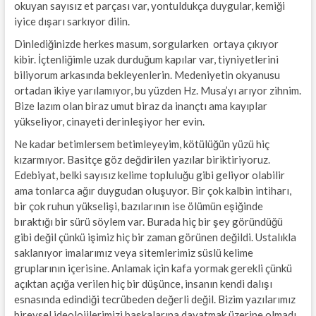
okuyan sayısız et parçası var, yontuldukça duygular, kemiği
iyice dışarı sarkıyor dilin.
Dinlediğinizde herkes masum, sorgularken ortaya çıkıyor
kibir. İçtenliğimle uzak durduğum kapılar var, tiyniyetlerini
biliyorum arkasında bekleyenlerin. Medeniyetin okyanusu
ortadan ikiye yarılamıyor, bu yüzden Hz. Musa’yı arıyor zihnim.
Bize lazım olan biraz umut biraz da inançtı ama kayıplar
yükseliyor, cinayeti derinleşiyor her evin.
Ne kadar betimlersem betimleyeyim, kötülüğün yüzü hiç
kızarmıyor. Basitçe göz değdirilen yazılar biriktiriyoruz.
Edebiyat, belki sayısız kelime topluluğu gibi geliyor olabilir
ama tonlarca ağır duygudan oluşuyor. Bir çok kalbin intiharı,
bir çok ruhun yükselişi, bazılarının ise ölümün eşiğinde
bıraktığı bir sürü söylem var. Burada hiç bir şey göründüğü
gibi değil çünkü işimiz hiç bir zaman görünen değildi. Ustalıkla
saklanıyor imalarımız veya sitemlerimiz süslü kelime
gruplarının içerisine. Anlamak için kafa yormak gerekli çünkü
açıktan açığa verilen hiç bir düşünce, insanın kendi dalışı
esnasında edindiği tecrübeden değerli değil. Bizim yazılarımız
bireysel ideolojilerimizi başkalarına dayatmak üzerine olmadı