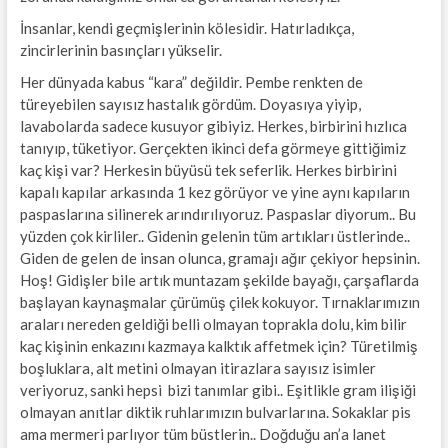
İnsanlar, kendi geçmişlerinin kölesidir. Hatırladıkça,
zincirlerinin basınçları yükselir.
Her dünyada kabus “kara” değildir. Pembe renkten de
türeyebilen sayısız hastalık gördüm. Doyasıya yiyip,
lavabolarda sadece kusuyor gibiyiz. Herkes, birbirini hızlıca
tanıyıp, tüketiyor. Gerçekten ikinci defa görmeye gittiğimiz
kaç kişi var? Herkesin büyüsü tek seferlik. Herkes birbirini
kapalı kapılar arkasında 1 kez görüyor ve yine aynı kapıların
paspaslarına silinerek arındırılıyoruz. Paspaslar diyorum.. Bu
yüzden çok kirliler.. Gidenin gelenin tüm artıkları üstlerinde..
Giden de gelen de insan olunca, gramajı ağır çekiyor hepsinin.
Hoş! Gidişler bile artık muntazam şekilde bayağı, çarşaflarda
başlayan kaynaşmalar çürümüş çilek kokuyor. Tırnaklarımızın
araları nereden geldiği belli olmayan toprakla dolu, kim bilir
kaç kişinin enkazını kazmaya kalktık affetmek için? Türetilmiş
boşluklara, alt metini olmayan itirazlara sayısız isimler
veriyoruz, sanki hepsi bizi tanımlar gibi.. Eşitlikle gram ilişiği
olmayan anıtlar diktik ruhlarımızın bulvarlarına. Sokaklar pis
ama mermeri parlıyor tüm büstlerin.. Doğduğu an’a lanet