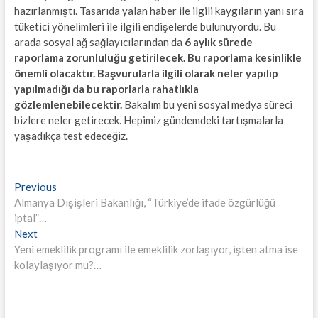
hazırlanmıştı. Tasarıda yalan haber ile ilgili kaygıların yanı sıra
tüketici yönelimleri ile ilgili endişelerde bulunuyordu. Bu
arada sosyal ağ sağlayıcılarından da
6 aylık sürede
raporlama zorunluluğu getirilecek. Bu raporlama kesinlikle
önemli olacaktır. Başvurularla ilgili olarak neler yapılıp
yapılmadığı da bu raporlarla rahatlıkla
gözlemlenebilecektir.
Bakalım bu yeni sosyal medya süreci
bizlere neler getirecek. Hepimiz gündemdeki tartışmalarla
yaşadıkça test edeceğiz.
Yazı
Previous
Previous
post:
Almanya Dışişleri Bakanlığı, “Türkiye’de ifade özgürlüğü
gezinmesi
iptal”…
Next
Next
post:
Yeni emeklilik programı ile emeklilik zorlaşıyor, işten atma ise
kolaylaşıyor mu?…