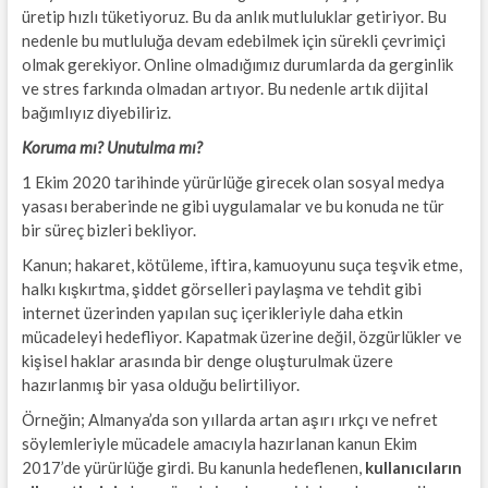
üretip hızlı tüketiyoruz. Bu da anlık mutluluklar getiriyor. Bu
nedenle bu mutluluğa devam edebilmek için sürekli çevrimiçi
olmak gerekiyor. Online olmadığımız durumlarda da gerginlik
ve stres farkında olmadan artıyor. Bu nedenle artık dijital
bağımlıyız diyebiliriz.
Koruma mı? Unutulma mı?
1 Ekim 2020 tarihinde yürürlüğe girecek olan sosyal medya
yasası beraberinde ne gibi uygulamalar ve bu konuda ne tür
bir süreç bizleri bekliyor.
Kanun; hakaret, kötüleme, iftira, kamuoyunu suça teşvik etme,
halkı kışkırtma, şiddet görselleri paylaşma ve tehdit gibi
internet üzerinden yapılan suç içerikleriyle daha etkin
mücadeleyi hedefliyor. Kapatmak üzerine değil, özgürlükler ve
kişisel haklar arasında bir denge oluşturulmak üzere
hazırlanmış bir yasa olduğu belirtiliyor.
Örneğin; Almanya’da son yıllarda artan aşırı ırkçı ve nefret
söylemleriyle mücadele amacıyla hazırlanan kanun Ekim
2017’de yürürlüğe girdi. Bu kanunla hedeflenen,
kullanıcıların