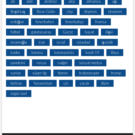
ab
abd
akdeniz
akp
almanya
aşı
Beşiktaş
Buse Gülin
chp
deprem
ekonomi
erdoğan
fenerbahce
fenerbahçe
fransa
futbol
galatasaray
Gazze
hayat
ilişki
imamoğlu
iran
israil
istanbul
işsizlik
kadın
korona
koronavirüs
kovit-19
libya
pandemi
rusya
salgın
sosyal medya
suriye
süper lig
tbmm
trabzonspor
trump
türkiye
Yunanistan
çin
çocuk
ölüm
özgür özel