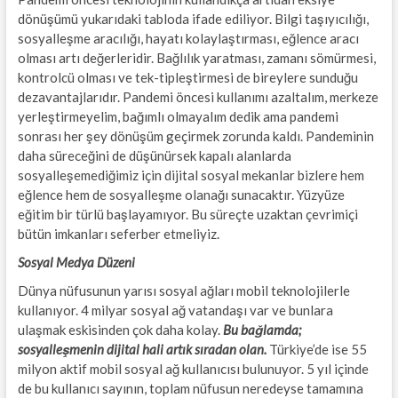
dönüşümü yukarıdaki tabloda ifade ediliyor. Bilgi taşıyıcılığı,
sosyalleşme aracılığı, hayatı kolaylaştırması, eğlence aracı
olması artı değerleridir. Bağlılık yaratması, zamanı sömürmesi,
kontrolcü olması ve tek-tipleştirmesi de bireylere sunduğu
dezavantajlarıdır. Pandemi öncesi kullanımı azaltalım, merkeze
yerleştirmeyelim, bağımlı olmayalım dedik ama pandemi
sonrası her şey dönüşüm geçirmek zorunda kaldı. Pandeminin
daha süreceğini de düşünürsek kapalı alanlarda
sosyalleşemediğimiz için dijital sosyal mekanlar bizlere hem
eğlence hem de sosyalleşme olanağı sunacaktır. Yüzyüze
eğitim bir türlü başlayamıyor. Bu süreçte uzaktan çevrimiçi
bütün imkanları seferber etmeliyiz.
Sosyal Medya Düzeni
Dünya nüfusunun yarısı sosyal ağları mobil teknolojilerle
kullanıyor. 4 milyar sosyal ağ vatandaşı var ve bunlara
ulaşmak eskisinden çok daha kolay.
Bu bağlamda;
sosyalleşmenin dijital hali artık sıradan olan.
Türkiye’de ise 55
milyon aktif mobil sosyal ağ kullanıcısı bulunuyor. 5 yıl içinde
de bu kullanıcı sayının, toplam nüfusun neredeyse tamamına