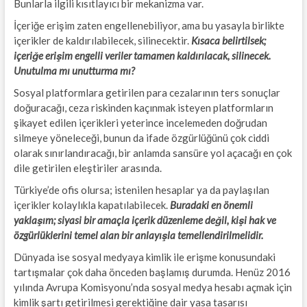
Bunlarla ilgili kısıtlayıcı bir mekanizma var.
İçeriğe erişim zaten engellenebiliyor, ama bu yasayla birlikte
içerikler de kaldırılabilecek, silinecektir.
Kısaca belirtilsek;
içeriğe erişim engelli veriler tamamen kaldırılacak, silinecek.
Unutulma mı unutturma mı?
Sosyal platformlara getirilen para cezalarının ters sonuçlar
doğuracağı, ceza riskinden kaçınmak isteyen platformların
şikayet edilen içerikleri yeterince incelemeden doğrudan
silmeye yöneleceği, bunun da ifade özgürlüğünü çok ciddi
olarak sınırlandıracağı, bir anlamda sansüre yol açacağı en çok
dile getirilen eleştiriler arasında.
Türkiye’de ofis olursa; istenilen hesaplar ya da paylaşılan
içerikler kolaylıkla kapatılabilecek.
Buradaki en önemli
yaklaşım; siyasi bir amaçla içerik düzenleme değil, kişi hak ve
özgürlüklerini temel alan bir anlayışla temellendirilmelidir.
Dünyada ise sosyal medyaya kimlik ile erişme konusundaki
tartışmalar çok daha önceden başlamış durumda. Henüz 2016
yılında Avrupa Komisyonu’nda sosyal medya hesabı açmak için
kimlik şartı getirilmesi gerektiğine dair yasa tasarısı