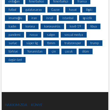
erdoğan
fenerbahce
fenerbahçe
fransa
futbol
galatasaray
Gazze
hayat
ilişki
imamoğlu
iran
israil
istanbul
işsizlik
kadın
korona
koronavirüs
kovit-19
libya
pandemi
rusya
salgın
sosyal medya
suriye
süper lig
tbmm
trabzonspor
trump
türkiye
Yunanistan
çin
çocuk
ölüm
özgür özel
HAKKIMIZDA
KÜNYE