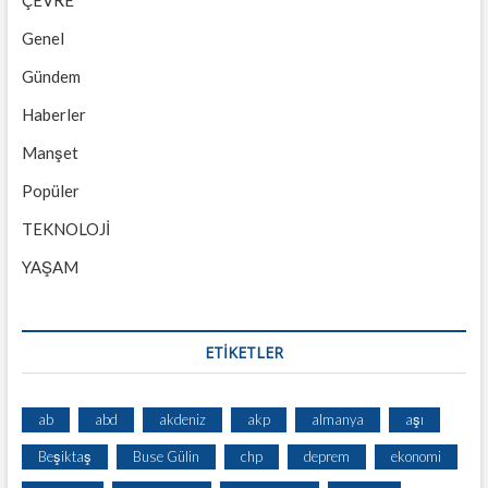
Genel
Gündem
Haberler
Manşet
Popüler
TEKNOLOJİ
YAŞAM
ETİKETLER
ab
abd
akdeniz
akp
almanya
aşı
Beşiktaş
Buse Gülin
chp
deprem
ekonomi