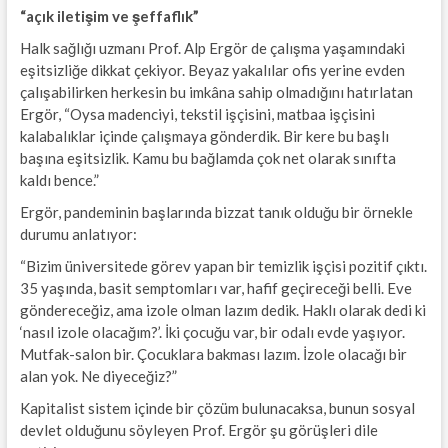
“açık iletişim ve şeffaflık”
Halk sağlığı uzmanı Prof. Alp Ergör de çalışma yaşamındaki
eşitsizliğe dikkat çekiyor. Beyaz yakalılar ofis yerine evden
çalışabilirken herkesin bu imkâna sahip olmadığını hatırlatan
Ergör, “Oysa madenciyi, tekstil işçisini, matbaa işçisini
kalabalıklar içinde çalışmaya gönderdik. Bir kere bu başlı
başına eşitsizlik. Kamu bu bağlamda çok net olarak sınıfta
kaldı bence.”
Ergör, pandeminin başlarında bizzat tanık olduğu bir örnekle
durumu anlatıyor:
“Bizim üniversitede görev yapan bir temizlik işçisi pozitif çıktı.
35 yaşında, basit semptomları var, hafif geçireceği belli. Eve
göndereceğiz, ama izole olman lazım dedik. Haklı olarak dedi ki
‘nasıl izole olacağım?’. İki çocuğu var, bir odalı evde yaşıyor.
Mutfak-salon bir. Çocuklara bakması lazım. İzole olacağı bir
alan yok. Ne diyeceğiz?”
Kapitalist sistem içinde bir çözüm bulunacaksa, bunun sosyal
devlet olduğunu söyleyen Prof. Ergör şu görüşleri dile