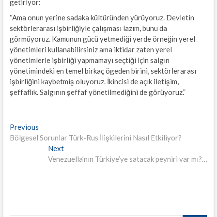
getiriyor:
“Ama onun yerine sadaka kültüründen yürüyoruz. Devletin
sektörlerarası işbirliğiyle çalışması lazım, bunu da
görmüyoruz. Kamunun gücü yetmediği yerde örneğin yerel
yönetimleri kullanabilirsiniz ama iktidar zaten yerel
yönetimlerle işbirliği yapmamayı seçtiği için salgın
yönetimindeki en temel birkaç ögeden birini, sektörlerarası
işbirliğini kaybetmiş oluyoruz. İkincisi de açık iletişim,
şeffaflık. Salgının şeffaf yönetilmediğini de görüyoruz.”
Yazı
Previous
Previous
post:
Bölgesel Sorunlar Türk-Rus İlişkilerini Nasıl Etkiliyor?
gezinmesi
Next
Next
post:
Venezuella’nın Türkiye’ye satacak peyniri var mı?…