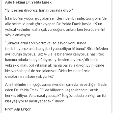
Aile Hekimi Dr. Yelda Emek.
“İyi beslen diyoruz, hangi parayla diyor”
İstanbul’un yoğun göç alan semtlerinden birinde, Güngören’de
aile hekimi olarak görev yapan Dr. Yelda Emek, kovid-19’un
yoksul kesimleri daha çok vurduğunu anlatırken tecrübelerini
şöyle anlatıyor:
“Şikâyetlerini soruyoruz ve izolasyon konusunda
tembihliyoruz ama hangi biri yapabiliyor ki bunu? Birbirinizden
ayrı durun diyoruz. ‘Biz 4-5 aile bir arada kalıyoruz, nasıl tek
başıma odada kalayım’ diyor. ‘İyi beslen’ diyoruz, ‘direncin
yüksek olmalı, bol vitamin al’, hangi parayla diyor. Evin içinde
kim varsa hepsi de hastalanıyor. Birbirlerinden izole
olmalarının imkânı yok çünkü.”
Aile hekimlerinin çoğu zaman kendini çaresiz hissettiğini ifade
eden Dr. Yelda Emek, “O da biliyor bulaşabileceğini, artık
herkes biliyor. Ama nasıl yapacak? İki göz odada on kişi, on iki
kişi yaşıyorsa nasıl yapacak?” diyor.
Prof. Alp Ergör
.