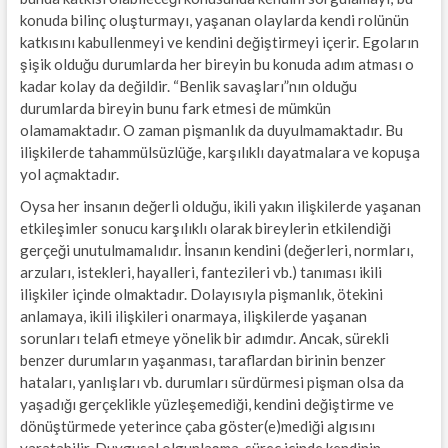
konuda bilinç oluşturmayı, yaşanan olaylarda kendi rolünün
katkısını kabullenmeyi ve kendini değiştirmeyi içerir. Egoların
şişik olduğu durumlarda her bireyin bu konuda adım atması o
kadar kolay da değildir. “Benlik savaşları”nın olduğu
durumlarda bireyin bunu fark etmesi de mümkün
olamamaktadır. O zaman pişmanlık da duyulmamaktadır. Bu
ilişkilerde tahammülsüzlüğe, karşılıklı dayatmalara ve kopuşa
yol açmaktadır.
Oysa her insanın değerli olduğu, ikili yakın ilişkilerde yaşanan
etkileşimler sonucu karşılıklı olarak bireylerin etkilendiği
gerçeği unutulmamalıdır. İnsanın kendini (değerleri, normları,
arzuları, istekleri, hayalleri, fantezileri vb.) tanıması ikili
ilişkiler içinde olmaktadır. Dolayısıyla pişmanlık, ötekini
anlamaya, ikili ilişkileri onarmaya, ilişkilerde yaşanan
sorunları telafi etmeye yönelik bir adımdır. Ancak, sürekli
benzer durumların yaşanması, taraflardan birinin benzer
hataları, yanlışları vb. durumları sürdürmesi pişman olsa da
yaşadığı gerçeklikle yüzleşemediği, kendini değiştirme ve
dönüştürmede yeterince çaba göster(e)mediği algısını
yaratabilir. Duygusal olgunlaşma, süreç içinde kendinin