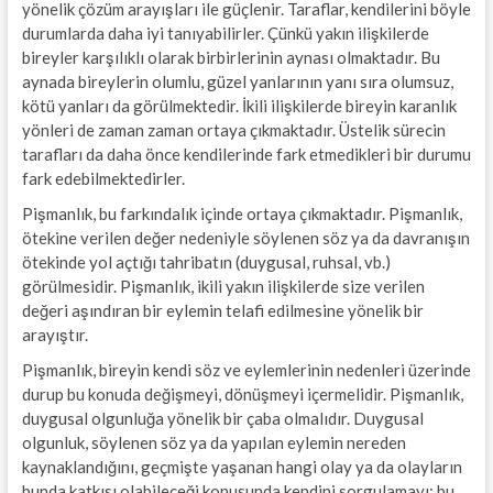
yönelik çözüm arayışları ile güçlenir. Taraflar, kendilerini böyle
durumlarda daha iyi tanıyabilirler. Çünkü yakın ilişkilerde
bireyler karşılıklı olarak birbirlerinin aynası olmaktadır. Bu
aynada bireylerin olumlu, güzel yanlarının yanı sıra olumsuz,
kötü yanları da görülmektedir. İkili ilişkilerde bireyin karanlık
yönleri de zaman zaman ortaya çıkmaktadır. Üstelik sürecin
tarafları da daha önce kendilerinde fark etmedikleri bir durumu
fark edebilmektedirler.
Pişmanlık, bu farkındalık içinde ortaya çıkmaktadır. Pişmanlık,
ötekine verilen değer nedeniyle söylenen söz ya da davranışın
ötekinde yol açtığı tahribatın (duygusal, ruhsal, vb.)
görülmesidir. Pişmanlık, ikili yakın ilişkilerde size verilen
değeri aşındıran bir eylemin telafi edilmesine yönelik bir
arayıştır.
Pişmanlık, bireyin kendi söz ve eylemlerinin nedenleri üzerinde
durup bu konuda değişmeyi, dönüşmeyi içermelidir. Pişmanlık,
duygusal olgunluğa yönelik bir çaba olmalıdır. Duygusal
olgunluk, söylenen söz ya da yapılan eylemin nereden
kaynaklandığını, geçmişte yaşanan hangi olay ya da olayların
bunda katkısı olabileceği konusunda kendini sorgulamayı; bu