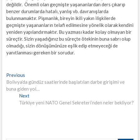
değildir. Önemli olan geçmişte yaşananlardan ders çıkarıp
benzer durumlarda hatalı, yanlış vb. davranışlarda
bulunmamaktır. Pişmanlık, bireyin ikili yakın ilişkilerde
geçmişte yaşananların telafi edilmesine yönelik olarak kendini
yeniden yapılandırmaktır. Bu yazması kadar kolay olmayan bir
süreçtir. Sizin yaşadığınız bu süreçte ötekinin buna sabrı olup
olmadığı, sizin dönüşümünüze eşlik edip etmeyeceği de
yanıtlanması gereken bir sorudur.
Yazı
Previous
Previous
post:
Bolivya’da gündüz saatlerinde başlatılan darbe girişimi ve
gezinmesi
buna giden yol…
Next
Next
post:
Türkiye yeni NATO Genel Sekreteri’nden neler bekliyor?