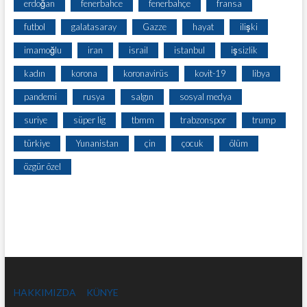
erdoğan
fenerbahce
fenerbahçe
fransa
futbol
galatasaray
Gazze
hayat
ilişki
imamoğlu
iran
israil
istanbul
işsizlik
kadın
korona
koronavirüs
kovit-19
libya
pandemi
rusya
salgın
sosyal medya
suriye
süper lig
tbmm
trabzonspor
trump
türkiye
Yunanistan
çin
çocuk
ölüm
özgür özel
HAKKIMIZDA
KÜNYE