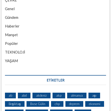
Genel
Gündem
Haberler
Manşet
Popüler
TEKNOLOJİ
YAŞAM
ETİKETLER
ab
abd
akdeniz
akp
almanya
aşı
Beşiktaş
Buse Gülin
chp
deprem
ekonomi