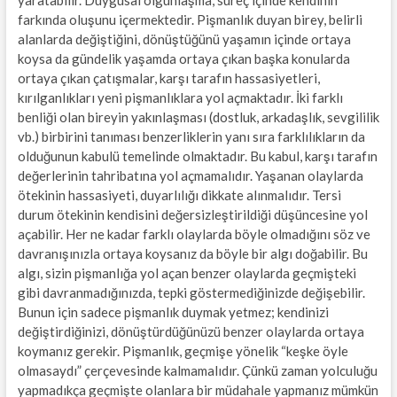
farkında oluşunu içermektedir. Pişmanlık duyan birey, belirli
alanlarda değiştiğini, dönüştüğünü yaşamın içinde ortaya
koysa da gündelik yaşamda ortaya çıkan başka konularda
ortaya çıkan çatışmalar, karşı tarafın hassasiyetleri,
kırılganlıkları yeni pişmanlıklara yol açmaktadır. İki farklı
benliği olan bireyin yakınlaşması (dostluk, arkadaşlık, sevgililik
vb.) birbirini tanıması benzerliklerin yanı sıra farklılıkların da
olduğunun kabulü temelinde olmaktadır. Bu kabul, karşı tarafın
değerlerinin tahribatına yol açmamalıdır. Yaşanan olaylarda
ötekinin hassasiyeti, duyarlılığı dikkate alınmalıdır. Tersi
durum ötekinin kendisini değersizleştirildiği düşüncesine yol
açabilir. Her ne kadar farklı olaylarda böyle olmadığını söz ve
davranışınızla ortaya koysanız da böyle bir algı doğabilir. Bu
algı, sizin pişmanlığa yol açan benzer olaylarda geçmişteki
gibi davranmadığınızda, tepki göstermediğinizde değişebilir.
Bunun için sadece pişmanlık duymak yetmez; kendinizi
değiştirdiğinizi, dönüştürdüğünüzü benzer olaylarda ortaya
koymanız gerekir. Pişmanlık, geçmişe yönelik “keşke öyle
olmasaydı” çerçevesinde kalmamalıdır. Çünkü zaman yolculuğu
yapmadıkça geçmişte olanlara bir müdahale yapmanız mümkün