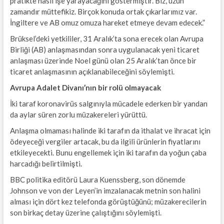
pratikte nasıl işe yarayacağını göstermiştir. Biz, uzun
zamandır müttefikiz. Birçok konuda ortak çıkarlarımız var.
İngiltere ve AB omuz omuza hareket etmeye devam edecek.”
Brüksel’deki yetkililer, 31 Aralık’ta sona erecek olan Avrupa
Birliği (AB) anlaşmasından sonra uygulanacak yeni ticaret
anlaşması üzerinde Noel günü olan 25 Aralık’tan önce bir
ticaret anlaşmasının açıklanabileceğini söylemişti.
Avrupa Adalet Divanı’nın bir rolü olmayacak
İki taraf koronavirüs salgınıyla mücadele ederken bir yandan
da aylar süren zorlu müzakereleri yürüttü.
Anlaşma olmaması halinde iki tarafın da ithalat ve ihracat için
ödeyeceği vergiler artacak, bu da ilgili ürünlerin fiyatlarını
etkileyecekti. Bunu engellemek için iki tarafın da yoğun çaba
harcadığı belirtilmişti.
BBC politika editörü Laura Kuenssberg, son dönemde
Johnson ve von der Leyen’in imzalanacak metnin son halini
alması için dört kez telefonda görüştüğünü; müzakerecilerin
son birkaç detay üzerine çalıştığını söylemişti.