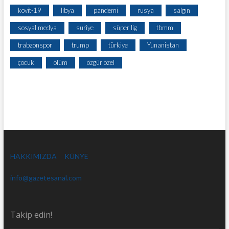
kovit-19
libya
pandemi
rusya
salgın
sosyal medya
suriye
süper lig
tbmm
trabzonspor
trump
türkiye
Yunanistan
çocuk
ölüm
özgür özel
HAKKIMIZDA
KÜNYE
info@gazetesanal.com
Takip edin!