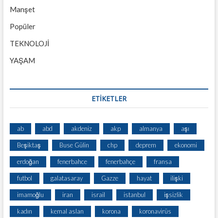
Manşet
Popüler
TEKNOLOJİ
YAŞAM
ETİKETLER
ab
abd
akdeniz
akp
almanya
aşı
Beşiktaş
Buse Gülin
chp
deprem
ekonomi
erdoğan
fenerbahce
fenerbahçe
fransa
futbol
galatasaray
Gazze
hayat
ilişki
imamoğlu
iran
israil
istanbul
işsizlik
kadın
kemal aslan
korona
koronavirüs