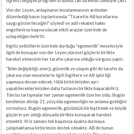
öğrenci değişim programı Erasmus’tan da kendi talebiyle çıktı.
Von der Leyen, anlaşmanın imzalanmasının ardından
düzenlediği basın toplantısında “Ticarette AB kurallarına
saygı gösterileceğini” söyledi ve adil rekabet hakkı
engellenirse başvurulacak etkili araçlar üzerinde de
uzlaşıldığını belirtti.
İngiliz yetkililerin üzerinde durduğu “egemenlik” meselesiyle
ilgili de konuşan von der Leyen, küresel güçlerin birlikte
hareket etmesinin her tarafın çıkarına olduğu vurgusu yaptı:
“İklim değişikliği, enerji, güvenlik ve ulaşım gibi iki tarafın da
çıkarına olan meselelerle ilgili İngiltere ve AB işbirliği
yapmaya devam edecek. Hâlâ birbirimizden ayrı
yapabileceklerimizden daha fazlasını birlikte başarabiliriz.
Tüm bu tartışmalar her zaman egemenlik üzerine oldu. Bugün
kendimize dönüp 21. yüzyılda egemenliğin ne anlama geldiğini
sormalıyız. Bugün egemenlik, gücümüzü birleştirmek ve büyük
güçlerin yer aldığı dünyada birlikte konuşarak hareket
etmektir. Kriz zamanı tek başımıza ayakta durmaya
çalışmaktansa birbirimize destek olmaktır. AB de bunun