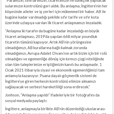
“Paramızın, sınırlarımızın, ticaretimizin ve balıkçılık yapılacak
sularımızın kontrolünü geri aldık. Bu anlaşma, İngiltere’nin her
köşesinde aileler ve iş yerleri için mükemmel bir haber. AB ile
bugüne kadar varılmadığı şekilde sıfır tarife ve sıfır kota
üzerinde uzlaşıya varılan ilk ticaret anlaşmamızı imzaladık.
“Anlaşma iki tarafın da bugüne kadar imzaladığı en büyük
ticaret anlaşması, 2019’da yapılan 668 milyar poundluk
ticaretin tümünü kapsıyor. Artık AB’nin yörüngesine
olmadığımızı, AB kurallarına bağlı kalmak zorunda
olmadığımızı, Avrupa Adalet Divanı’nın artık bizim için bir rolü
olmadığını ve egemenliğe dönüş için kırmızı çizgi niteliğinde
olan tüm taleplerimize eriştiğimizin kanıtı bu anlaşmadır. 1
Ocak 2021 itibarıyla siyasi ve ekonomik egemenliğimizi tam
anlamıyla kazanıyor. Puana dayalı göçmenlik sistemi de
İngiltere’ye giren herkesin kontrolünü elimize almamızı
sağlayacak ve serbest hareketliliği sona erdirecek.”
Jonhson, “Anlaşma yapıldı” ifadeleriyle bir fotoğrafını da
sosyal medyada paylaştı:
İngiltere, anlaşmayla birlikte AB’nin düzenlediği uluslararası