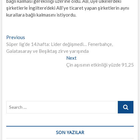
bağlı kalması gerekliliği üzerine oldu. AB, üye ülkelerdeki
şirketlerle İngiltere’deki AB’ye ticaret yapan şirketlerin aynı
kurallara bağlı kalmasını istiyordu.
Yazı
Previous
Previous
post:
Süper lig’de 14.hafta: Lider değişmedi… Fenerbahçe,
gezinmesi
Galatasaray ve Beşiktaş zirve yarışında
Next
Next
post:
Çin aşısının etkinliği yüzde 91,25
Search
…
SON YAZILAR