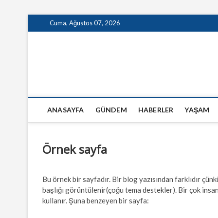
Skip
Cuma, Ağustos 07, 2026
to
content
GazeteSanal
ANASAYFA
GÜNDEM
HABERLER
YAŞAM
Örnek sayfa
Bu örnek bir sayfadır. Bir blog yazısından farklıdır çün
başlığı görüntülenir(çoğu tema destekler). Bir çok insan
kullanır. Şuna benzeyen bir sayfa: