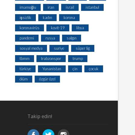
imamoğlu
iran
israil
istanbul
işsizlik
kadın
korona
koronavirüs
kovit-19
libya
pandemi
rusya
salgın
sosyal medya
suriye
süper lig
tbmm
trabzonspor
trump
türkiye
Yunanistan
çin
çocuk
ölüm
özgür özel
Takip edin!