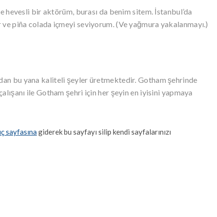
se hevesli bir aktörüm, burası da benim sitem. İstanbul’da
r ve piña colada içmeyi seviyorum. (Ve yağmura yakalanmayı.)
an bu yana kaliteli şeyler üretmektedir. Gotham şehrinde
alışanı ile Gotham şehri için her şeyin en iyisini yapmaya
ıç sayfasına
giderek bu sayfayı silip kendi sayfalarınızı