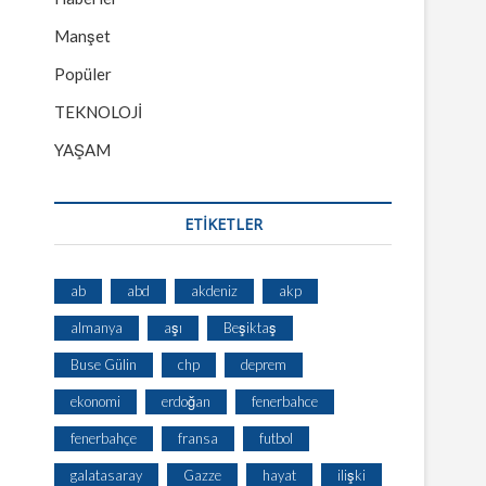
Manşet
Popüler
TEKNOLOJİ
YAŞAM
ETİKETLER
ab
abd
akdeniz
akp
almanya
aşı
Beşiktaş
Buse Gülin
chp
deprem
ekonomi
erdoğan
fenerbahce
fenerbahçe
fransa
futbol
galatasaray
Gazze
hayat
ilişki