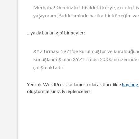
Merhaba! Gündüzleri bisikletli kurye, geceleri i
yaşıyorum, Bıdık isminde harika bir köpeğim va
…ya da bunun gibi bir şeyler:
XYZ firması 1971’de kurulmuştur ve kurulduğund
konuşlanmış olan XYZ firması 2.000’in üzerinde ç
çalışmaktadır.
Yeni bir WordPress kullanıcısı olarak öncelikle
başlang
oluşturmalısınız. İyi eğlenceler!