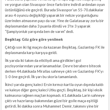
ve yorgun olan Sivasspor önce farkı bire indirdi ardından oyun
üstünlüğünü ele geçirdi. Burada Sivasspor’un 55-70.dakikalar
arası 4 oyuncu değişikliği yaparak bir nebze yorgunluğunu
üzerinden atmasının payı da var. Yine de Galatasaray zorlu bir
deplasmandan daha 3 puanla döndü ve 3’te 3 yaparak
“Şampiyonluk yarışında ben de varım” dedi.
Beşiktaş: Göz göre göre yenilmek
Çıktığı son iki lig maçını da kazanan Beşiktaş, Gaziantep FK ile
deplasmanda karşı karşıya geldi.
İlk yarıda iki takım da etkiliydi ama girdikleri gol
pozisyonlarından yararlanamadılar. Devre berabere bitecek
derken 44.dakikada Mirallas sahneye çıktı ve Gaziantep FK’yı
1-0 öne geçirdi. İlk yarı bu skorla tamamlandı.
İkinci yarıda genç kaleci Ersin kırmızı kartla oyun dışında kaldı
ve kaleye diğer genç kaleci Utku geçti. Beşiktaş, bir kişi eksik
kalmasına rağmen maçtan kopmadı. 61.dakikada Larin sahneye
çıktı ve hazırlanışı bakımından güzel bir golle maça eşitliği
getirdi. İki dakika sonra Muhammet Demir, takımını yine bir