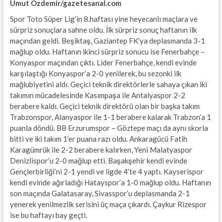
Umut Özdemir/gazetesanal.com
Spor Toto Süper Lig’in 8.haftası yine heyecanlı maçlara ve
sürpriz sonuçlara sahne oldu. İlk sürpriz sonuç haftanın ilk
maçından geldi. Beşiktaş, Gaziantep FK’ya deplasmanda 3-1
mağlup oldu. Haftanın ikinci sürpriz sonucu ise Fenerbahçe –
Konyaspor maçından çıktı. Lider Fenerbahçe, kendi evinde
karşılaştığı Konyaspor’a 2-0 yenilerek, bu sezonki ilk
mağlubiyetini aldı. Geçici teknik direktörlerle sahaya çıkan iki
takımın mücadelesinde Kasımpaşa ile Antalyaspor 2-2
berabere kaldı. Geçici teknik direktörü olan bir başka takım
Trabzonspor, Alanyaspor ile 1-1 berabere kalarak Trabzon’a 1
puanla döndü. BB Erzurumspor – Göztepe maçı da aynı skorla
bitti ve iki takım 1’er puana razı oldu. Ankaragücü Fatih
Karagümrük ile 2-2 berabere kalırken, Yeni Malatyaspor
Denizlispor’u 2-0 mağlup etti. Başakşehir kendi evinde
Gençlerbirliği’ni 2-1 yendi ve ligde 4’te 4 yaptı. Kayserispor
kendi evinde ağırladığı Hatayspor’a 1-0 mağlup oldu. Haftanın
son maçında Galatasaray, Sivasspor’u deplasmanda 2-1
yenerek yenilmezlik serisini üç maça çıkardı. Çaykur Rizespor
ise bu haftayı bay geçti.