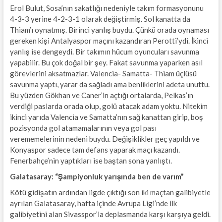
Erol Bulut, Sosa’nın sakatlığı nedeniyle takım formasyonunu
4-3-3 yerine 4-2-3-1 olarak değiştirmiş. Sol kanatta da
Thiam’ı oynatmış. Birinci yanlış buydu. Çünkü orada oynaması
gereken kişi Antalyaspor maçını kazandıran Perotti’ydi. İkinci
yanlış ise dengeydi. Bir takımın hücum oyuncuları savunma
yapabilir. Bu çok doğal bir şey. Fakat savunma yaparken asıl
görevlerini aksatmazlar. Valencia- Samatta- Thiam üçlüsü
savunma yaptı, yarar da sağladı ama benliklerini adeta unuttu.
Bu yüzden Gökhan ve Caner’in açtığı ortalarda, Pelkas’ın
verdiği paslarda orada olup, golü atacak adam yoktu. Nitekim
ikinci yarıda Valencia ve Samatta’nın sağ kanattan girip, boş
pozisyonda gol atamamalarının veya gol pası
verememelerinin nedeni buydu. Değişiklikler geç yapıldı ve
Konyaspor sadece tam defans yaparak maçı kazandı.
Fenerbahçe’nin yaptıkları ise baştan sona yanlıştı.
Galatasaray: “Şampiyonluk yarışında ben de varım”
Kötü gidişatın ardından ligde çıktığı son iki maçtan galibiyetle
ayrılan Galatasaray, hafta içinde Avrupa Ligi’nde ilk
galibiyetini alan Sivasspor’la deplasmanda karşı karşıya geldi.