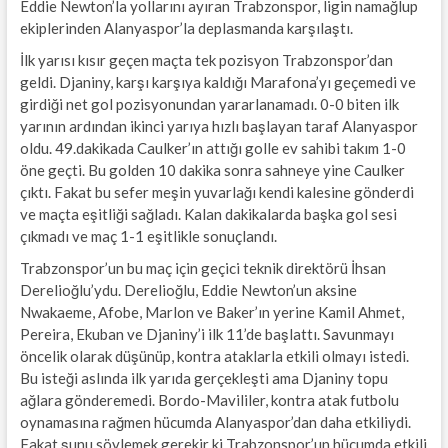
Eddie Newton’la yollarını ayıran Trabzonspor, ligin namağlup
ekiplerinden Alanyaspor’la deplasmanda karşılaştı.
İlk yarısı kısır geçen maçta tek pozisyon Trabzonspor’dan
geldi. Djaniny, karşı karşıya kaldığı Marafona’yı geçemedi ve
girdiği net gol pozisyonundan yararlanamadı. 0-0 biten ilk
yarının ardından ikinci yarıya hızlı başlayan taraf Alanyaspor
oldu. 49.dakikada Caulker’ın attığı golle ev sahibi takım 1-0
öne geçti. Bu golden 10 dakika sonra sahneye yine Caulker
çıktı. Fakat bu sefer meşin yuvarlağı kendi kalesine gönderdi
ve maçta eşitliği sağladı. Kalan dakikalarda başka gol sesi
çıkmadı ve maç 1-1 eşitlikle sonuçlandı.
Trabzonspor’un bu maç için geçici teknik direktörü İhsan
Derelioğlu’ydu. Derelioğlu, Eddie Newton’un aksine
Nwakaeme, Afobe, Marlon ve Baker’ın yerine Kamil Ahmet,
Pereira, Ekuban ve Djaniny’i ilk 11’de başlattı. Savunmayı
öncelik olarak düşünüp, kontra ataklarla etkili olmayı istedi.
Bu isteği aslında ilk yarıda gerçekleşti ama Djaniny topu
ağlara gönderemedi. Bordo-Mavililer, kontra atak futbolu
oynamasına rağmen hücumda Alanyaspor’dan daha etkiliydi.
Fakat şunu söylemek gerekir ki Trabzonspor’un hücumda etkili