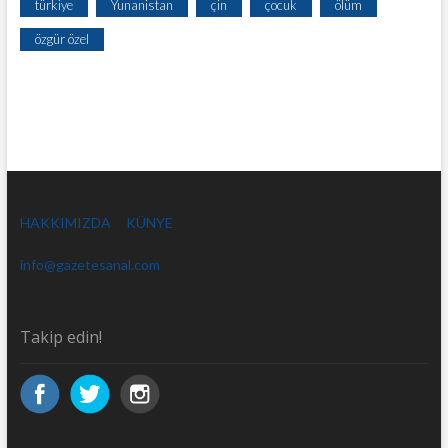
türkiye
Yunanistan
çin
çocuk
ölüm
özgür özel
HAKKIMIZDA
KÜNYE
info@gazetesanal.com
Takip edin!