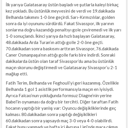
İlk yarıya Galatasaray üstün başladı ve şutlarla kaleyi birkaç
kez yokladı. Bu üstünlük meyvesini de verdi ve 19.dakikada
Belhanda takımını 1-0 öne geçirdi. Sarı-Kırmızılılar, golden
sonra da iyi oyununu sürdürdü. Fakat Sivasspor, ilk yarının
sonlarına doğru kazandığı penaltıyı gole çeviremedi ve ilk yarı
1-0 sonuçlandı. İkinci yarıya da hızlı başlayan Galatasaray,
48.dakikada Arda Turan’ın attığı golle 2-0 öne geçti.
70.dakikadan sonra baskısını arttıran Sivasspor, 76.dakikada
Caner Osmanpaşa’nın attığı golle farkı bire indirdi. Sonraki
dakikalarda üstün olan taraf Sivasspor’du ama bu üstünlük
maçın skorunu değiştirmedi ve Galatasaray Sivasspor’u 2-1
mağlup etti.
Fatih Terim, Belhanda ve Feghouli’yi geri kazanmış. Özellikle
Belhanda 1 gol 1 asistlik performansıyla maçın en iyisiydi.
Ayrıca Falcao’nun yokluğunda formsuz Diagne’nin yerine
Babel’in oynaması da doğru bir tercihti. Diğer taraftan Fatih
hocanın yaptığı bir yanlış var: Oyuncu değişikliklerinde geç
kalması. 80.dakikadan sonra yaptığı değişiklikleri
60.dakikadan sonra yapsaydı maç 3-0 veya 4-0 olabilirdi.
Fakat bunu yapmadı ve hafta içi Avrupa Ligi’nde maça çıkmış