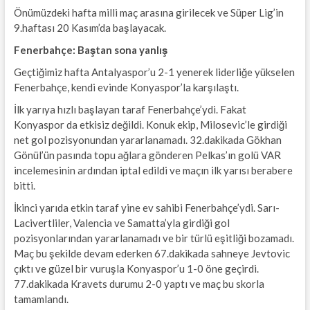
Önümüzdeki hafta milli maç arasına girilecek ve Süper Lig’in
9.haftası 20 Kasım’da başlayacak.
Fenerbahçe: Baştan sona yanlış
Geçtiğimiz hafta Antalyaspor’u 2-1 yenerek liderliğe yükselen
Fenerbahçe, kendi evinde Konyaspor’la karşılaştı.
İlk yarıya hızlı başlayan taraf Fenerbahçe’ydi. Fakat
Konyaspor da etkisiz değildi. Konuk ekip, Milosevic’le girdiği
net gol pozisyonundan yararlanamadı. 32.dakikada Gökhan
Gönül’ün pasında topu ağlara gönderen Pelkas’ın golü VAR
incelemesinin ardından iptal edildi ve maçın ilk yarısı berabere
bitti.
İkinci yarıda etkin taraf yine ev sahibi Fenerbahçe’ydi. Sarı-
Lacivertliler, Valencia ve Samatta’yla girdiği gol
pozisyonlarından yararlanamadı ve bir türlü eşitliği bozamadı.
Maç bu şekilde devam ederken 67.dakikada sahneye Jevtovic
çıktı ve güzel bir vuruşla Konyaspor’u 1-0 öne geçirdi.
77.dakikada Kravets durumu 2-0 yaptı ve maç bu skorla
tamamlandı.