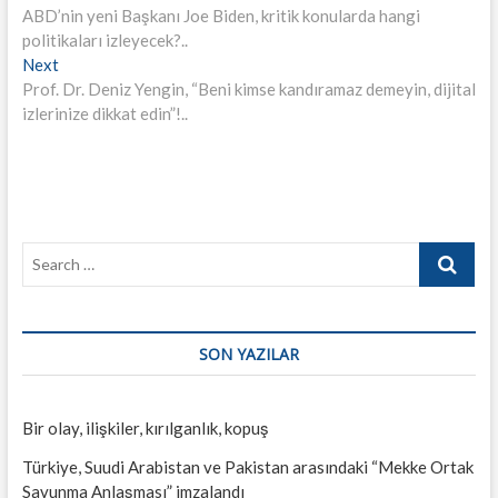
post:
ABD’nin yeni Başkanı Joe Biden, kritik konularda hangi
gezinmesi
politikaları izleyecek?..
Next
Next
post:
Prof. Dr. Deniz Yengin, “Beni kimse kandıramaz demeyin, dijital
izlerinize dikkat edin”!..
Search
…
SON YAZILAR
Bir olay, ilişkiler, kırılganlık, kopuş
Türkiye, Suudi Arabistan ve Pakistan arasındaki “Mekke Ortak
Savunma Anlaşması” imzalandı