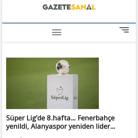
Skip
to
content
GazeteSanal
M
e
n
u
B
u
t
t
o
n
Süper Lig’de 8.hafta… Fenerbahçe
yenildi, Alanyaspor yeniden lider…