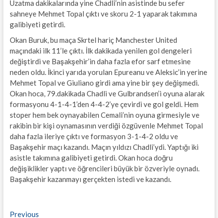
Uzatma dakikalarında yine Chadli’nin asistinde bu sefer
sahneye Mehmet Topal çıktı ve skoru 2-1 yaparak takımına
galibiyeti getirdi.
Okan Buruk, bu maça Skrtel hariç Manchester United
maçındaki ilk 11’le çıktı. İlk dakikada yenilen gol dengeleri
değiştirdi ve Başakşehir’in daha fazla efor sarf etmesine
neden oldu. İkinci yarıda yorulan Epureanu ve Aleksic’in yerine
Mehmet Topal ve Giuliano girdi ama yine bir şey değişmedi.
Okan hoca, 79.dakikada Chadli ve Gulbrandsen’i oyuna alarak
formasyonu 4-1-4-1’den 4-4-2’ye çevirdi ve gol geldi. Hem
stoper hem bek oynayabilen Cemali’nin oyuna girmesiyle ve
rakibin bir kişi oynamasının verdiği özgüvenle Mehmet Topal
daha fazla ileriye çıktı ve formasyon 3-1-4-2 oldu ve
Başakşehir maçı kazandı. Maçın yıldızı Chadli’ydi. Yaptığı iki
asistle takımına galibiyeti getirdi. Okan hoca doğru
değişiklikler yaptı ve öğrencileri büyük bir özveriyle oynadı.
Başakşehir kazanmayı gerçekten istedi ve kazandı.
Yazı
Previous
Previous