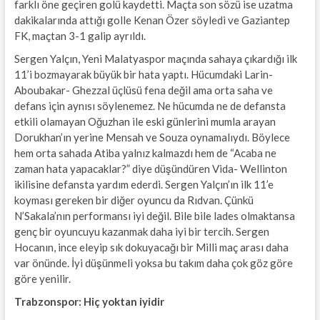
farklı öne geçiren golü kaydetti. Maçta son sözü ise uzatma
dakikalarında attığı golle Kenan Özer söyledi ve Gaziantep
FK, maçtan 3-1 galip ayrıldı.
Sergen Yalçın, Yeni Malatyaspor maçında sahaya çıkardığı ilk
11’i bozmayarak büyük bir hata yaptı. Hücumdaki Larin-
Aboubakar- Ghezzal üçlüsü fena değil ama orta saha ve
defans için aynısı söylenemez. Ne hücumda ne de defansta
etkili olamayan Oğuzhan ile eski günlerini mumla arayan
Dorukhan’ın yerine Mensah ve Souza oynamalıydı. Böylece
hem orta sahada Atiba yalnız kalmazdı hem de “Acaba ne
zaman hata yapacaklar?” diye düşündüren Vida- Wellinton
ikilisine defansta yardım ederdi. Sergen Yalçın’ın ilk 11’e
koyması gereken bir diğer oyuncu da Rıdvan. Çünkü
N’Sakala’nın performansı iyi değil. Bile bile lades olmaktansa
genç bir oyuncuyu kazanmak daha iyi bir tercih. Sergen
Hocanın, ince eleyip sık dokuyacağı bir Milli maç arası daha
var önünde. İyi düşünmeli yoksa bu takım daha çok göz göre
göre yenilir.
Trabzonspor: Hiç yoktan iyidir