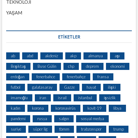
TEKNOLOJİ
YAŞAM
ETİKETLER
ab
abd
akdeniz
akp
almanya
aşı
Beşiktaş
Buse Gülin
chp
deprem
ekonomi
erdoğan
fenerbahce
fenerbahçe
fransa
futbol
galatasaray
Gazze
hayat
ilişki
imamoğlu
iran
israil
istanbul
işsizlik
kadın
korona
koronavirüs
kovit-19
libya
pandemi
rusya
salgın
sosyal medya
suriye
süper lig
tbmm
trabzonspor
trump