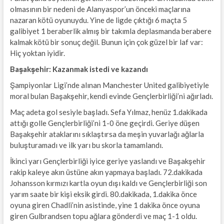
olmasının bir nedeni de Alanyaspor’un önceki maçlarına
nazaran kötü oyunuydu. Yine de ligde çıktığı 6 maçta 5
galibiyet 1 beraberlik almış bir takımla deplasmanda berabere
kalmak kötü bir sonuç değil. Bunun için çok güzel bir laf var:
Hiç yoktan iyidir.
Başakşehir: Kazanmak istedi ve kazandı
Şampiyonlar Ligi’nde alınan Manchester United galibiyetiyle
moral bulan Başakşehir, kendi evinde Gençlerbirliği’ni ağırladı.
Maç adeta gol sesiyle başladı. Sefa Yılmaz, henüz 1.dakikada
attığı golle Gençlerbirliği’ni 1-0 öne geçirdi. Geriye düşen
Başakşehir ataklarını sıklaştırsa da meşin yuvarlağı ağlarla
buluşturamadı ve ilk yarı bu skorla tamamlandı.
İkinci yarı Gençlerbirliği iyice geriye yaslandı ve Başakşehir
rakip kaleye akın üstüne akın yapmaya başladı. 72.dakikada
Johansson kırmızı kartla oyun dışı kaldı ve Gençlerbirliği son
yarım saate bir kişi eksik girdi. 80.dakikada, 1.dakika önce
oyuna giren Chadli’nin asistinde, yine 1 dakika önce oyuna
giren Gulbrandsen topu ağlara gönderdi ve maç 1-1 oldu.